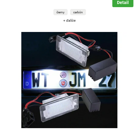
Detail
čierny
carbón
+ ďalšie