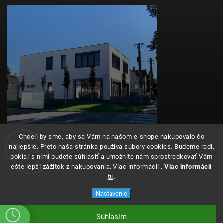
Chceli by sme, aby sa Vám na našom e-shope nakupovalo čo
najlepšie. Preto naša stránka používa súbory cookies. Budeme radi,
pokiaľ s nimi budete súhlasiť a umožníte nám sprostredkovať Vám
ešte lepší zážitok z nakupovania. Viac informácií .
Viac informácií
tu
.
Copyright 2026
Angeleyes
. Všetky práva vyhradené.
Nastavenie
Súhlasím
Vytvoril Shoptet