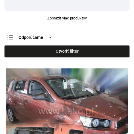
Zobraziť viac produktov
Odporúčame
Najlacnejšie
Otvoriť filter
Najdrahšie
Najpredávanejšie
Abecedne