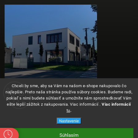
Chceli by sme, aby sa Vám na našom e-shope nakupovalo čo
najlepšie. Preto naša stránka používa súbory cookies. Budeme radi,
pokiaľ s nimi budete súhlasiť a umožníte nám sprostredkovať Vám
ešte lepší zážitok z nakupovania. Viac informácií .
Viac informácií
tu
.
Copyright 2026
Angeleyes
. Všetky práva vyhradené.
Nastavenie
Súhlasím
Vytvoril Shoptet