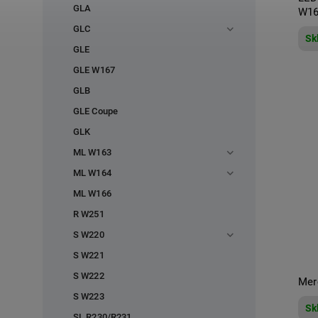
GLA
W16
GLC
Sk
GLE
GLE W167
GLB
GLE Coupe
GLK
ML W163
ML W164
ML W166
R W251
S W220
S W221
S W222
Mer
S W223
Sk
SL R230/R231