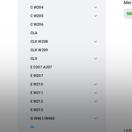
Mer
C W204
Sk
C W205
C W206
CLA
CLK W208
CLK W209
CLS
E C207 A207
E W207
E W210
E W211
E W212
E W213
G W461/W463
GL
LED