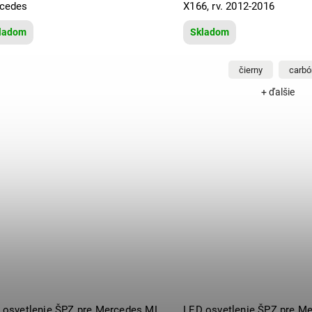
cedes
X166, rv. 2012-2016
ladom
Skladom
čierny
carbó
+ ďalšie
 osvetlenie ŠPZ pre Mercedes ML
LED osvetlenie ŠPZ pre M