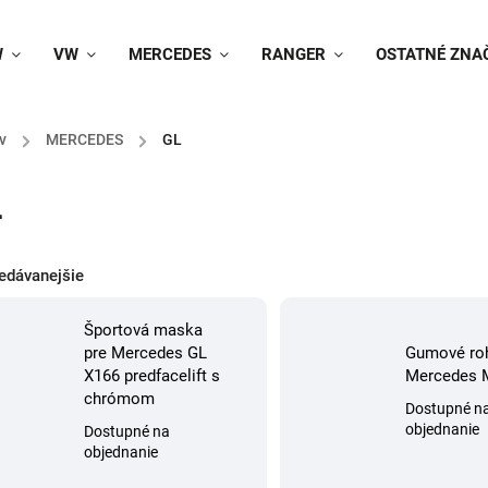
W
VW
MERCEDES
RANGER
OSTATNÉ ZNA
v
/
MERCEDES
/
GL
L
edávanejšie
Športová maska
pre Mercedes GL
Gumové ro
X166 predfacelift s
Mercedes 
chrómom
Dostupné n
objednanie
Dostupné na
objednanie