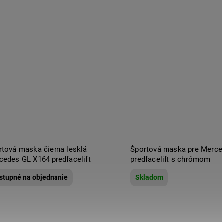
rtová maska čierna lesklá
Športová maska pre Merc
cedes GL X164 predfacelift
predfacelift s chrómom
stupné na objednanie
Skladom