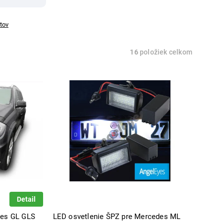
tov
16
položiek celkom
Detail
des GL GLS
LED osvetlenie ŠPZ pre Mercedes ML