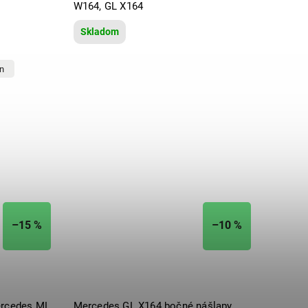
W164, GL X164
Skladom
n
–15 %
–10 %
ercedes ML,
Mercedes GL X164 bočné nášlapy