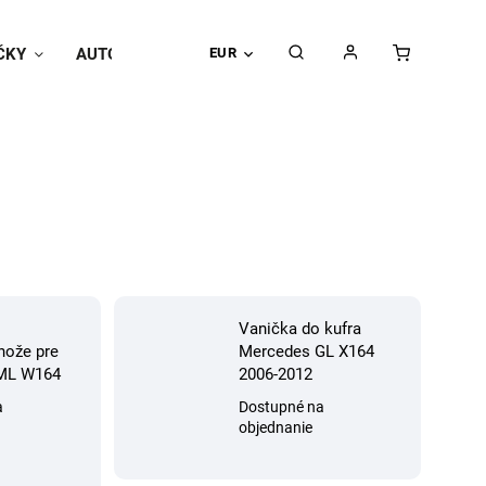
ČKY
AUTOPOŤAHY
EUR
Univerzálne doplnky
Hodnoteni
Vanička do kufra
hože pre
Mercedes GL X164
ML W164
2006-2012
a
Dostupné na
objednanie