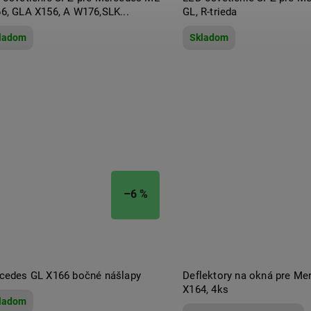
6, GLA X156, A W176,SLK...
GL, R-trieda
ladom
Skladom
–6 %
cedes GL X166 bočné nášlapy
Deflektory na okná pre Me
X164, 4ks
ladom