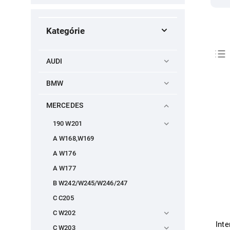
Kategórie
AUDI
BMW
MERCEDES
190 W201
A W168,W169
A W176
A W177
B W242/W245/W246/247
C C205
C W202
Inte
C W203