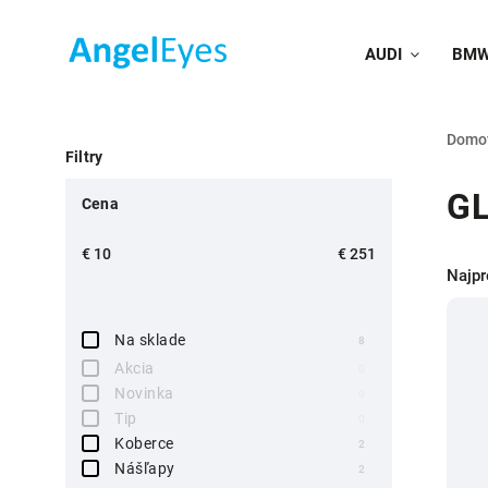
AUDI
BM
Domo
Filtry
G
Cena
€
10
€
251
Najpr
Na sklade
8
Akcia
0
Novinka
0
Tip
0
Koberce
2
Nášľapy
2