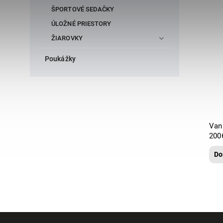
ŠPORTOVÉ SEDAČKY
ÚLOŽNÉ PRIESTORY
ŽIAROVKY
Poukážky
Van
200
Do