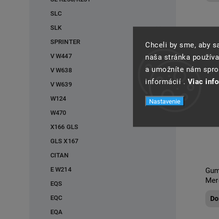
SLC
SLK
SPRINTER
Chceli by sme, aby 
V W447
naša stránka používa
a umožníte nám spros
V W638
informácií .
Viac inf
V W639
W124
Nastavenie
W470
X166 GLS
GLS X167
CITAN
E W214
Gum
Mer
EQS
EQC
Do
EQA