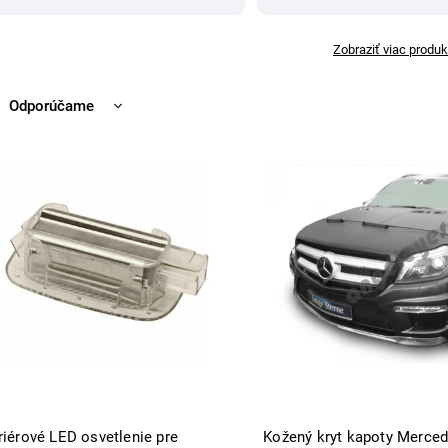
Zobraziť viac produk
Odporúčame
Najlacnejšie
Najdrahšie
Najpredávanejšie
Abecedne
riérové LED osvetlenie pre
Kožený kryt kapoty Merce