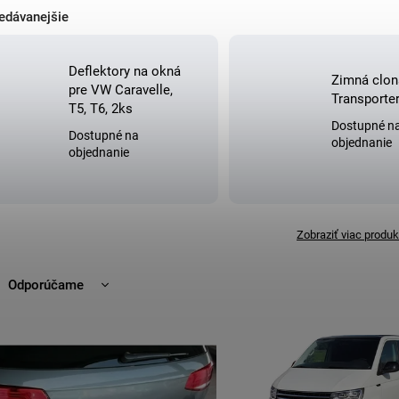
edávanejšie
Deflektory na okná
Zimná clo
pre VW Caravelle,
Transporte
T5, T6, 2ks
Dostupné n
Dostupné na
objednanie
objednanie
Zobraziť viac produk
Odporúčame
Najlacnejšie
Najdrahšie
Najpredávanejšie