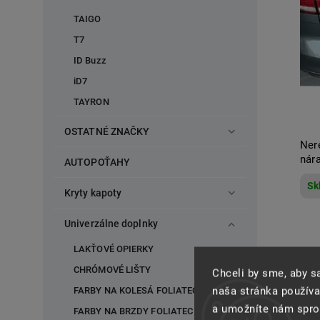
TAIGO
T7
ID Buzz
iD7
TAYRON
OSTATNÉ ZNAČKY
Ner
nár
AUTOPOŤAHY
Sk
Kryty kapoty
Univerzálne doplnky
LAKŤOVÉ OPIERKY
CHRÓMOVÉ LIŠTY
Chceli by sme, aby 
naša stránka používa
FARBY NA KOLESÁ FOLIATEC
a umožníte nám spros
FARBY NA BRZDY FOLIATEC