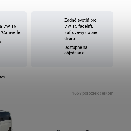
Zadné svetlá pre
na VW T6
VW T5 facelift,
r/Caravelle
kufrové-výklopné
dvere
a
Dostupné na
objednanie
tov
1668
položiek celkom