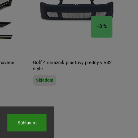
–3 %
mavené
Golf 4 nárazník plastový predný v R32
štýle
Skladom
Súhlasím