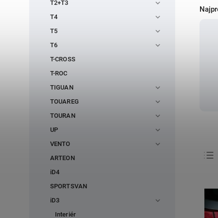
T2+T3
Najpr
T4
T5
T6
T-CROSS
T-ROC
TIGUAN
TOUAREG
TOURAN
UP
VENTO
ARTEON
iD4
SPORTSVAN
iD3
Interiér