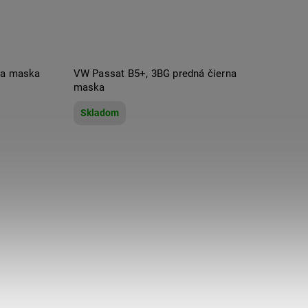
na maska
VW Passat B5+, 3BG predná čierna
maska
Skladom