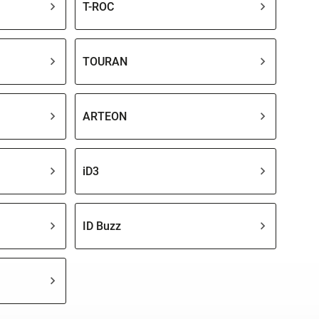
T-ROC
TOURAN
ARTEON
iD3
ID Buzz