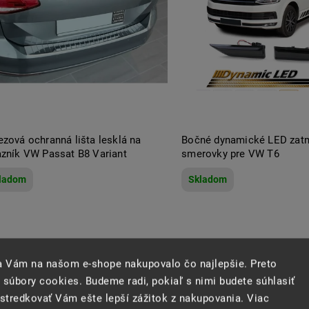
Abecedne
ezová ochranná lišta lesklá na
Bočné dynamické LED zat
azník VW Passat B8 Variant
smerovky pre VW T6
ladom
Skladom
sa Vám na našom e-shope nakupovalo čo najlepšie. Preto
 súbory cookies. Budeme radi, pokiaľ s nimi budete súhlasiť
tredkovať Vám ešte lepší zážitok z nakupovania. Viac