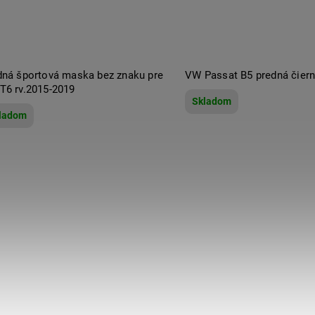
dná športová maska bez znaku pre
VW Passat B5 predná čier
T6 rv.2015-2019
Skladom
ladom