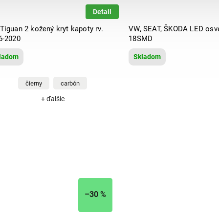
Detail
Tiguan 2 kožený kryt kapoty rv.
VW, SEAT, ŠKODA LED osve
6-2020
18SMD
ladom
Skladom
čierny
carbón
+ ďalšie
–30 %