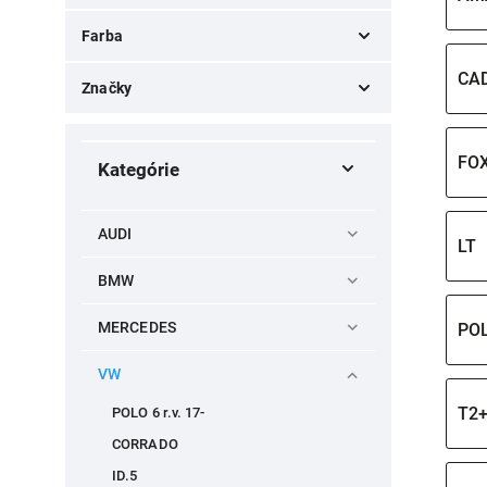
Farba
CA
čierny
49
Značky
carbón
49
Volkswagen
5
FO
Kategórie
AUDI
LT
BMW
MERCEDES
PO
VW
T2
POLO 6 r.v. 17-
CORRADO
ID.5