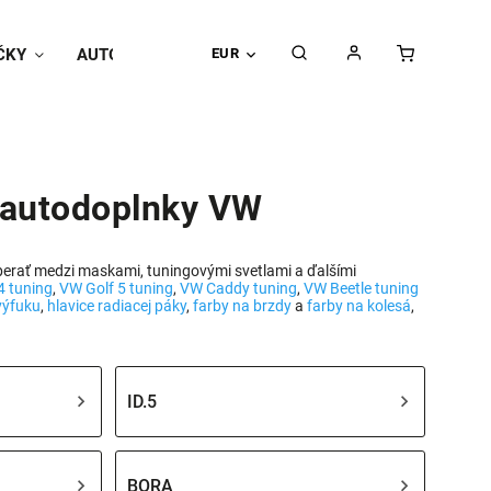
ČKY
AUTOPOŤAHY
EUR
Univerzálne doplnky
Hodnoteni
 autodoplnky VW
yberať medzi maskami, tuningovými svetlami a ďalšími
4 tuning
,
VW Golf 5 tuning
,
VW Caddy tuning
,
VW Beetle tuning
výfuku
,
hlavice radiacej páky
,
farby na brzdy
a
farby na kolesá
,
ID.5
BORA