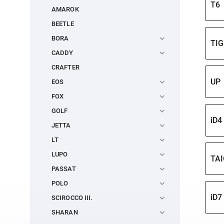
T6
AMAROK
BEETLE
BORA
TI
CADDY
CRAFTER
UP
EOS
FOX
GOLF
iD4
JETTA
LT
LUPO
TA
PASSAT
POLO
iD7
SCIROCCO III.
SHARAN