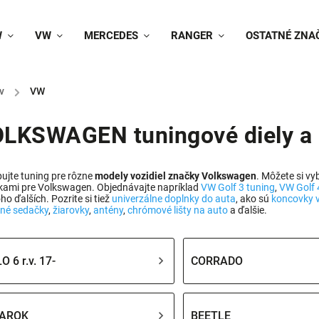
W
VW
MERCEDES
RANGER
OSTATNÉ ZNA
v
/
VW
LKSWAGEN tuningové diely a
ujte tuning pre rôzne
modely vozidiel značky Volkswagen
. Môžete si v
kami pre Volkswagen. Objednávajte napríklad
VW Golf 3 tuning
,
VW Golf 
o ďalších. Pozrite si tiež
univerzálne doplnky do auta
, ako sú
koncovky 
né sedačky
,
žiarovky
,
antény
,
chrómové lišty na auto
a ďalšie.
O 6 r.v. 17-
CORRADO
AROK
BEETLE