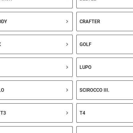
DDY
CRAFTER
X
GOLF
LUPO
LO
SCIROCCO III.
+T3
T4