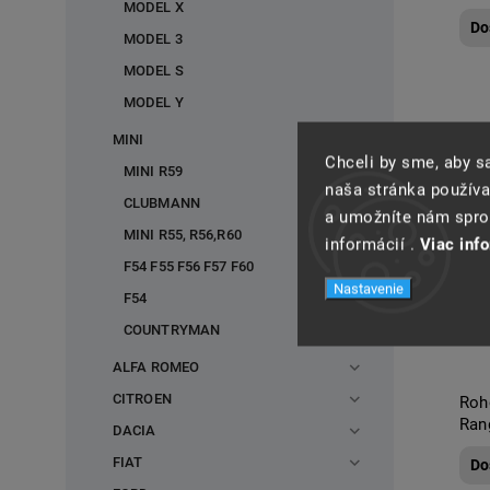
MODEL X
Do
MODEL 3
MODEL S
MODEL Y
MINI
Chceli by sme, aby 
MINI R59
naša stránka používa
CLUBMANN
a umožníte nám spros
MINI R55, R56,R60
informácií .
Viac inf
F54 F55 F56 F57 F60
Nastavenie
F54
COUNTRYMAN
ALFA ROMEO
CITROEN
Roh
Ran
DACIA
FIAT
Do