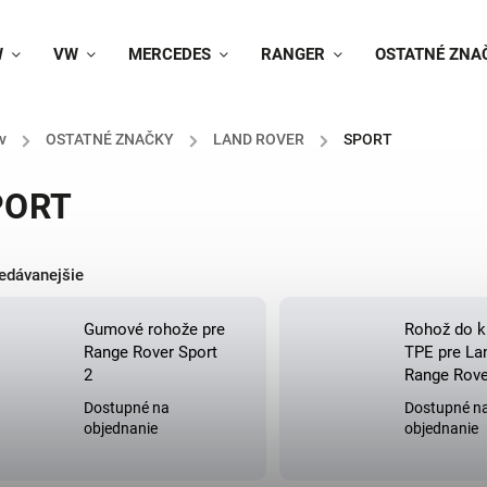
W
VW
MERCEDES
RANGER
OSTATNÉ ZNA
v
/
OSTATNÉ ZNAČKY
/
LAND ROVER
/
SPORT
PORT
edávanejšie
Gumové rohože pre
Rohož do k
Range Rover Sport
TPE pre La
2
Range Rove
Dostupné na
Dostupné n
objednanie
objednanie