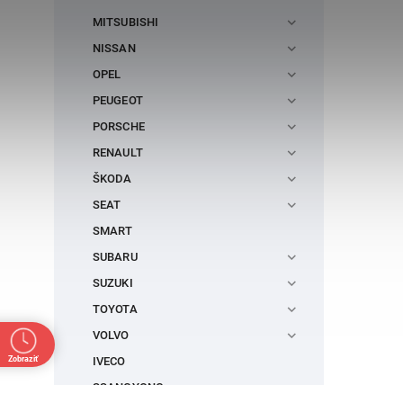
MITSUBISHI
NISSAN
OPEL
PEUGEOT
PORSCHE
RENAULT
ŠKODA
SEAT
SMART
SUBARU
SUZUKI
TOYOTA
VOLVO
IVECO
Zobraziť
SSANGYONG