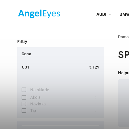
AUDI
BM
Domo
Filtry
S
Cena
€
31
€
129
Najpr
Na sklade
0
Akcia
0
Novinka
0
Tip
0