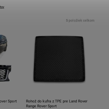
tov
5
položiek celkom
over Sport
Rohož do kufra z TPE pre Land Rover
Range Rover Sport