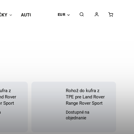
ČKY
AUTOPOŤAHY
EUR
Univerzálne doplnky
Hodnoteni
ufra z
Rohož do kufra z
nd Rover
TPE pre Land Rover
r Sport
Range Rover Sport
a
Dostupné na
objednanie