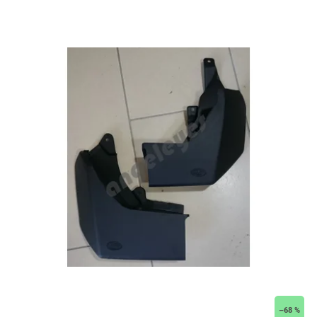
–68 %