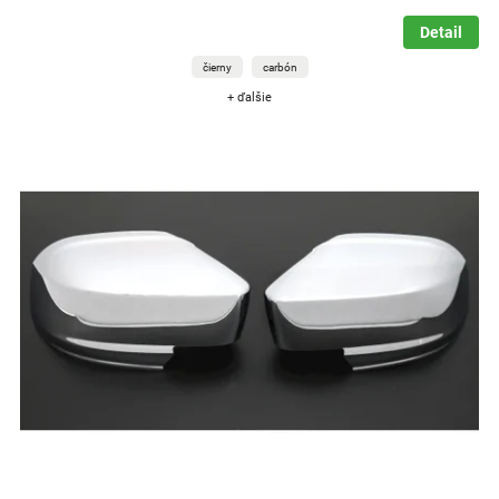
Detail
čierny
carbón
+ ďalšie