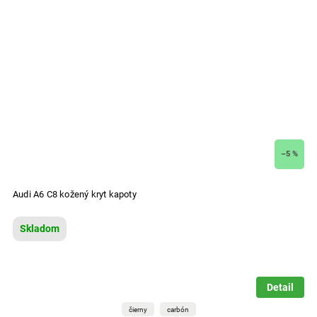
–5 %
Audi A6 C8 kožený kryt kapoty
Skladom
Detail
čierny
carbón