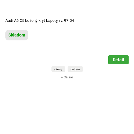
Audi A6 C5 kožený kryt kapoty, rv. 97-04
Skladom
Detail
čierny
carbón
+ ďalšie