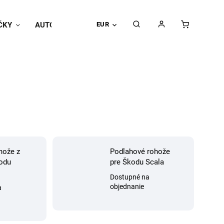
ČKY
AUTOPOŤAHY
EUR
Univerzálne doplnky
Hodnoteni
hože z
Podlahové rohože
odu
pre Škodu Scala
Dostupné na
objednanie
a