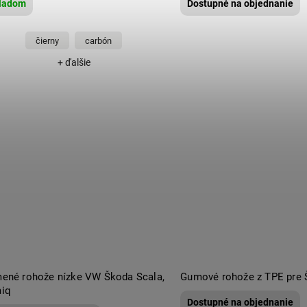
ladom
Dostupné na objednanie
čierny
carbón
+ ďalšie
ené rohože nízke VW Škoda Scala,
Gumové rohože z TPE pre 
iq
Dostupné na objednanie