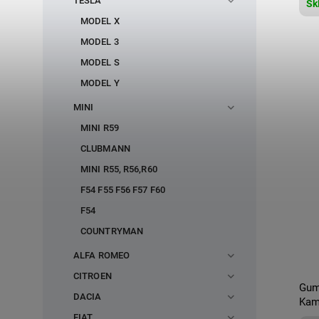
TESLA
Sk
MODEL X
MODEL 3
MODEL S
MODEL Y
MINI
MINI R59
CLUBMANN
MINI R55, R56,R60
F54 F55 F56 F57 F60
F54
COUNTRYMAN
ALFA ROMEO
CITROEN
Gum
DACIA
Kam
FIAT