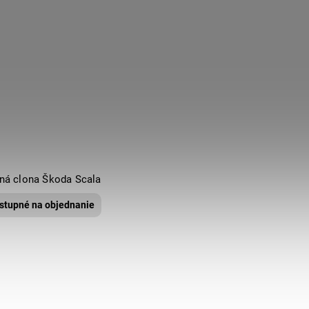
ná clona Škoda Scala
stupné na objednanie