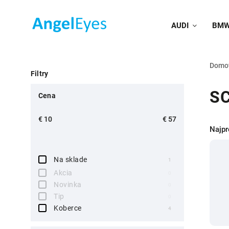
AUDI
BM
Domo
Filtry
S
Cena
€
10
€
57
Najpr
Na sklade
1
Akcia
0
Novinka
0
Tip
0
Koberce
4