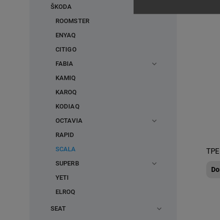
ŠKODA
ROOMSTER
ENYAQ
CITIGO
FABIA
KAMIQ
KAROQ
KODIAQ
OCTAVIA
RAPID
SCALA
TPE
SUPERB
Do
YETI
ELROQ
SEAT