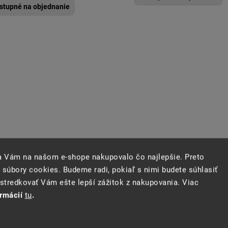
stupné na objednanie
sa Vám na našom e-shope nakupovalo čo najlepšie. Preto
 súbory cookies. Budeme radi, pokiaľ s nimi budete súhlasiť
ezová ochranná lišta nárazníka
Plastová vanička do kufra
tredkovať Vám ešte lepší zážitok z nakupovania. Viac
ná Škoda Scala
Scala
ormácií
tu
.
stupné na objednanie
Dostupné na objednanie