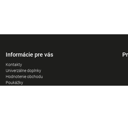
Informácie pre vás
Pr
Kontakty
Univerzálne doplnky
Hodnotenie obchodu
Poukážky
Obchodné podmienky
Podmienky ochrany osobných údajov
Reklamačný poriadok
Doprava
Predajňa