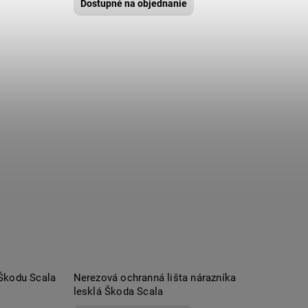
Dostupné na objednanie
Škodu Scala
Nerezová ochranná lišta nárazníka
lesklá Škoda Scala