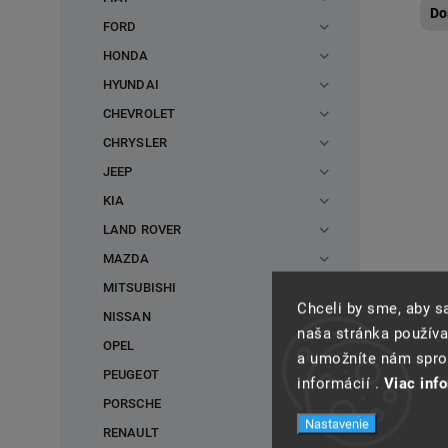
Do
FORD
HONDA
HYUNDAI
CHEVROLET
CHRYSLER
JEEP
KIA
LAND ROVER
MAZDA
MITSUBISHI
Chceli by sme, aby 
NISSAN
naša stránka používa
OPEL
Ner
a umožníte nám spros
PEUGEOT
mat
informácií .
Viac inf
PORSCHE
Do
Nastavenie
RENAULT