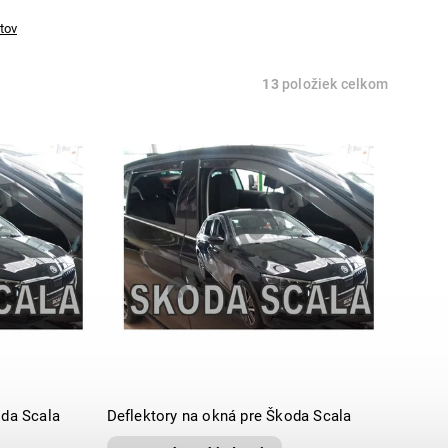
tov
13
položiek celkom
oda Scala
Deflektory na okná pre Škoda Scala