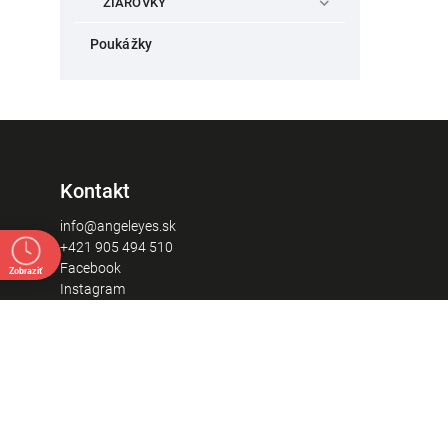
ŽIAROVKY
Poukážky
Kontakt
info@angeleyes.sk
+421 905 494 510
Facebook
Zobraziť
Instagram
Predajňa - Po - Pia: 8:00 - 17:00
Mierové námestie 1908/6
Prievidza 97101
Tu nás nájdete