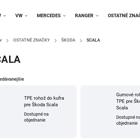
W
VW
MERCEDES
RANGER
OSTATNÉ ZNA
v
/
OSTATNÉ ZNAČKY
/
ŠKODA
/
SCALA
CALA
edávanejšie
Gumové ro
TPE rohož do kufra
TPE pre Šk
pre Škoda Scala
Scala
Dostupné na
Dostupné n
objednanie
objednanie