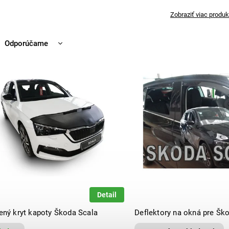
Zobraziť viac produk
Odporúčame
Najlacnejšie
Najdrahšie
Najpredávanejšie
Abecedne
Detail
ený kryt kapoty Škoda Scala
Deflektory na okná pre Šk