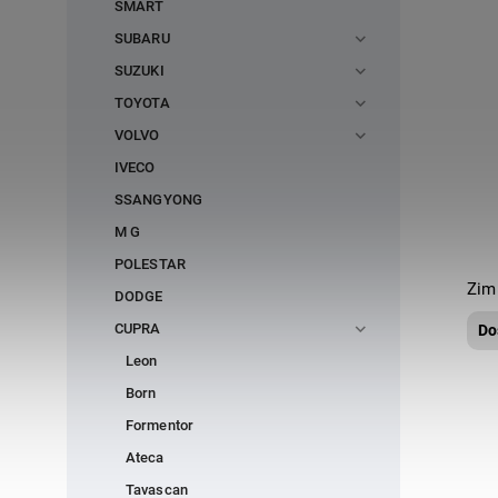
SMART
SUBARU
SUZUKI
TOYOTA
VOLVO
IVECO
SSANGYONG
M G
POLESTAR
Zim
DODGE
CUPRA
Do
Leon
Born
Formentor
Ateca
Tavascan