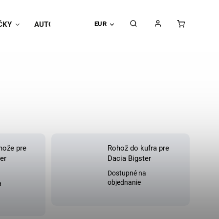
ČKY
AUTOPOŤAHY
EUR
Univerzálne doplnky
Hodnoteni
hože pre
Rohož do kufra pre
er
Dacia Bigster
Dostupné na
objednanie
a