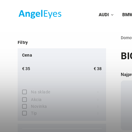
AUDI
BM
Domo
Filtry
BI
Cena
€
35
€
38
Najpr
Na sklade
0
Akcia
0
Novinka
0
Tip
0