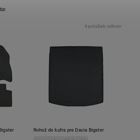
tov
3
položiek celkom
Bigster
Rohož do kufra pre Dacia Bigster