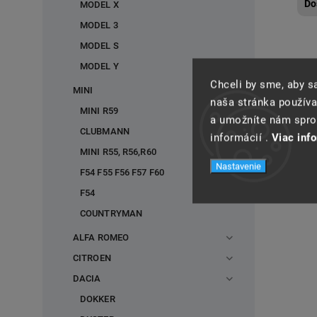
Do
MODEL X
MODEL 3
MODEL S
MODEL Y
Chceli by sme, aby 
MINI
naša stránka používa
MINI R59
a umožníte nám spros
CLUBMANN
informácií .
Viac inf
MINI R55, R56,R60
Nastavenie
F54 F55 F56 F57 F60
F54
COUNTRYMAN
ALFA ROMEO
CITROEN
DACIA
DOKKER