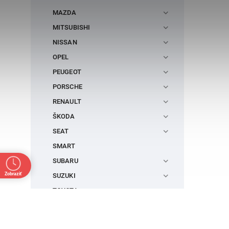
MAZDA
MITSUBISHI
NISSAN
OPEL
PEUGEOT
PORSCHE
RENAULT
ŠKODA
SEAT
SMART
SUBARU
Zobraziť
SUZUKI
TOYOTA
VOLVO
IVECO