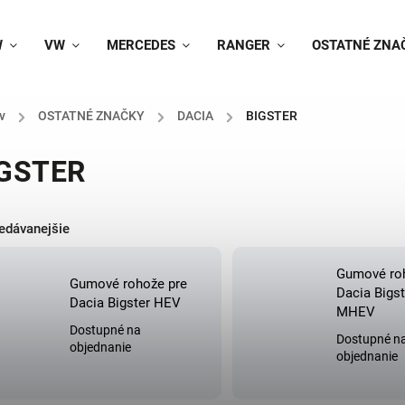
W
VW
MERCEDES
RANGER
OSTATNÉ ZNA
v
/
OSTATNÉ ZNAČKY
/
DACIA
/
BIGSTER
GSTER
edávanejšie
Gumové ro
Gumové rohože pre
Dacia Bigst
Dacia Bigster HEV
MHEV
Dostupné na
Dostupné n
objednanie
objednanie