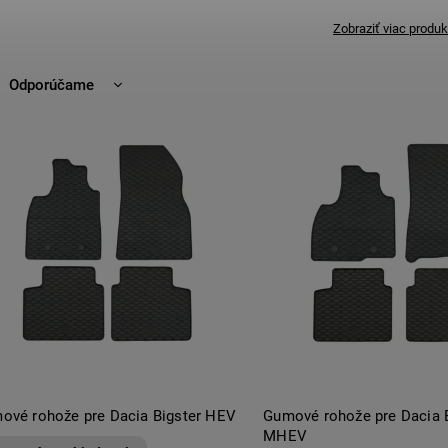
Zobraziť viac produk
Odporúčame
Najlacnejšie
Najdrahšie
Najpredávanejšie
Abecedne
ové rohože pre Dacia Bigster HEV
Gumové rohože pre Dacia 
MHEV