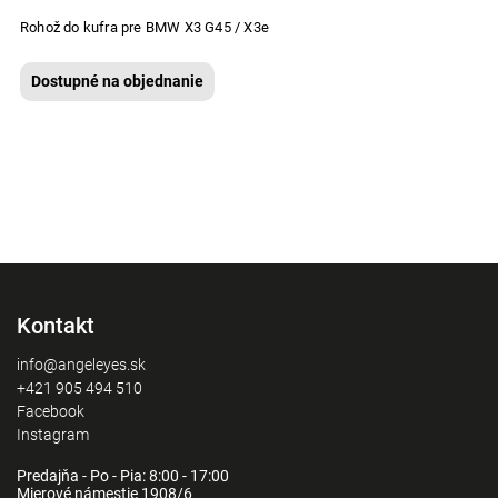
Rohož do kufra pre BMW X3 G45 / X3e
Dostupné na objednanie
Kontakt
info@angeleyes.sk
+421 905 494 510
Facebook
Instagram
Predajňa - Po - Pia: 8:00 - 17:00
Mierové námestie 1908/6