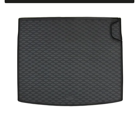
Najdrahšie
Najpredávanejšie
Abecedne