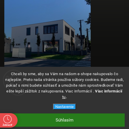
Chceli by sme, aby sa Vám na našom e-shope nakupovalo čo
najlepšie. Preto naša stránka používa súbory cookies. Budeme radi,
pokiaľ s nimi budete súhlasiť a umožníte nám sprostredkovať Vám
ešte lepší zážitok z nakupovania. Viac informácií .
Viac informácií
tu
.
Copyright 2026
Angeleyes
. Všetky práva vyhradené.
Nastavenie
Súhlasím
Vytvoril Shoptet
Zobraziť