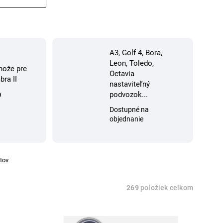
A3, Golf 4, Bora,
Leon, Toledo,
hože pre
Octavia
ra II
nastaviteľný
a
podvozok...
Dostupné na
objednanie
tov
269
položiek celkom