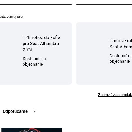
edávanejšie
TPE rohož do kufra
Gumové ro
pre Seat Alhambra
Seat Alhamb
2 7N
Dostupné n
Dostupné na
objednanie
objednanie
Zobraziť viac produk
Odporúčame
Najlacnejšie
Najdrahšie