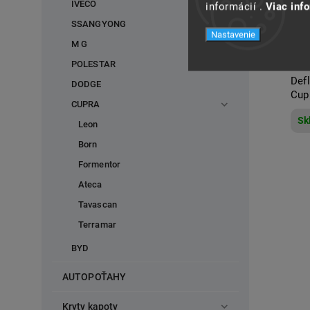
IVECO
informácií .
Viac inf
SSANGYONG
Nastavenie
M G
POLESTAR
Defl
DODGE
Cup
CUPRA
Sk
Leon
Born
Formentor
Ateca
Tavascan
Terramar
BYD
AUTOPOŤAHY
Kryty kapoty