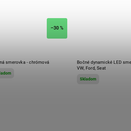
–30 %
ná smerovka - chrómová
Bočné dynamické LED sme
VW, Ford, Seat
ladom
Skladom