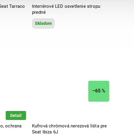
Seat Tarraco
Interiérové LED osvetlenie stropu
predné
Skladom
–65 %
Detail
co, ochrana
Kufrová chrómová nerezová lišta pre
Seat Ibiza 6J