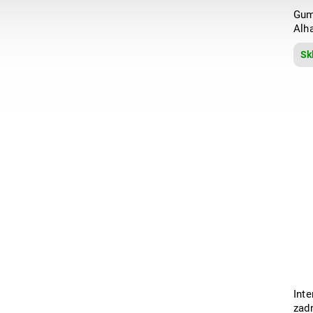
Gum
Alh
Sk
Inte
zad