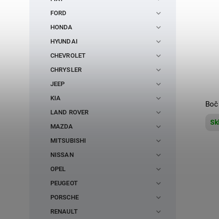
FORD
HONDA
HYUNDAI
CHEVROLET
CHRYSLER
JEEP
KIA
Boč
LAND ROVER
Sk
MAZDA
MITSUBISHI
NISSAN
OPEL
PEUGEOT
PORSCHE
RENAULT