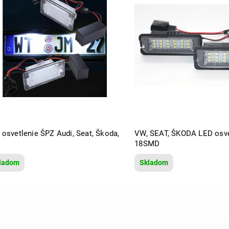
Najpredávanejšie
Abecedne
 osvetlenie ŠPZ Audi, Seat, Škoda,
VW, SEAT, ŠKODA LED osve
18SMD
ladom
Skladom