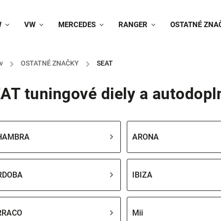
W
VW
MERCEDES
RANGER
OSTATNÉ ZNA
v
/
OSTATNÉ ZNAČKY
/
SEAT
AT tuningové diely a autodopl
HAMBRA
ARONA
RDOBA
IBIZA
RRACO
Mii