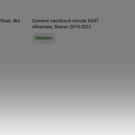
/Seat, 4ks
Gumené vaničkové rohože SEAT
Alhambra, Sharan 2010-2023
Skladom