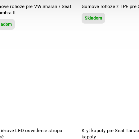
ové rohože pre VW Sharan / Seat
Gumové rohože z TPE pre 
ambra II
Skladom
ladom
riérové LED osvetlenie stropu
Kryt kapoty pre Seat Tarra
né
kapoty