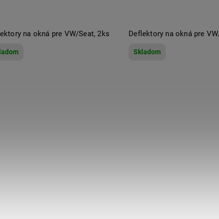
lektory na okná pre VW/Seat, 2ks
Deflektory na okná pre VW
ladom
Skladom