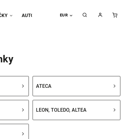
ČKY
AUTOPOŤAHY
EUR
Univerzálne doplnky
Hodnoteni
nky
ATECA
LEON, TOLEDO, ALTEA