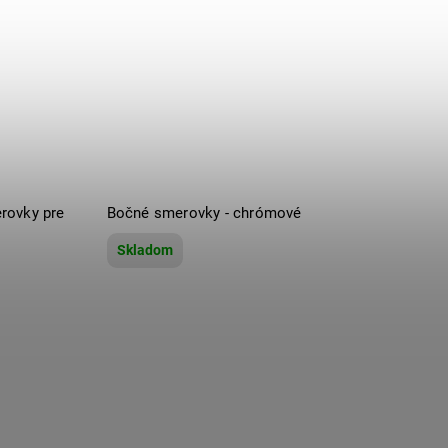
rovky pre
Bočné smerovky - chrómové
Skladom