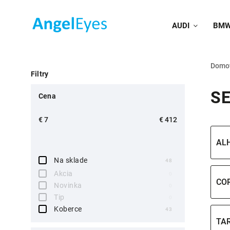
AUDI
BM
Domo
Filtry
SE
Cena
€
7
€
412
AL
Na sklade
48
Akcia
0
CO
Novinka
0
Tip
0
Koberce
43
TA