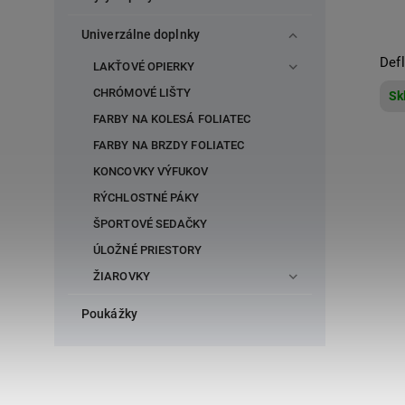
Univerzálne doplnky
Def
LAKŤOVÉ OPIERKY
CHRÓMOVÉ LIŠTY
Sk
FARBY NA KOLESÁ FOLIATEC
FARBY NA BRZDY FOLIATEC
KONCOVKY VÝFUKOV
RÝCHLOSTNÉ PÁKY
ŠPORTOVÉ SEDAČKY
ÚLOŽNÉ PRIESTORY
ŽIAROVKY
Poukážky