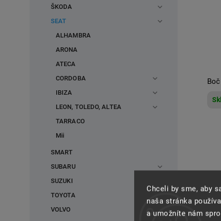
ŠKODA
SEAT
ALHAMBRA
ARONA
ATECA
CORDOBA
Boč
IBIZA
Sk
LEON, TOLEDO, ALTEA
TARRACO
Mii
SMART
SUBARU
SUZUKI
Chceli by sme, aby 
TOYOTA
naša stránka používa
VOLVO
a umožníte nám spros