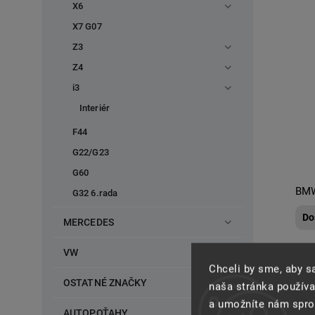
X6
X7 G07
Z3
Z4
i3
Interiér
F44
G22/G23
G60
BMW
G32 6.rada
Do
MERCEDES
VW
Chceli by sme, aby 
OSTATNÉ ZNAČKY
naša stránka používa
a umožníte nám spros
AUTOPOŤAHY