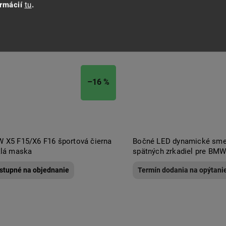
ormácií
tu
.
–16 %
 X5 F15/X6 F16 športová čierna
Bočné LED dynamické sme
klá maska
spätných zrkadiel pre BM
stupné na objednanie
Termín dodania na opýtani