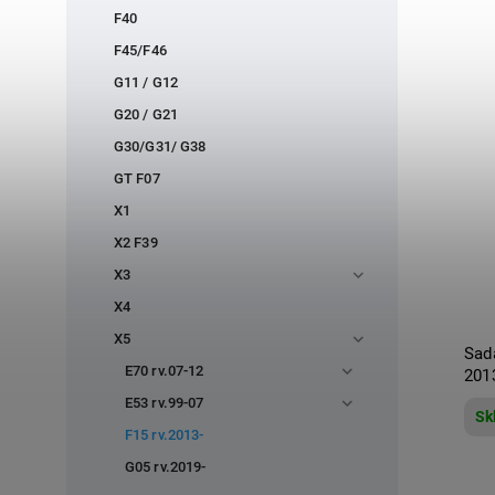
F40
F45/F46
G11 / G12
G20 / G21
G30/G31/ G38
GT F07
X1
X2 F39
X3
X4
X5
Sad
E70 rv.07-12
201
E53 rv.99-07
Sk
F15 rv.2013-
G05 rv.2019-