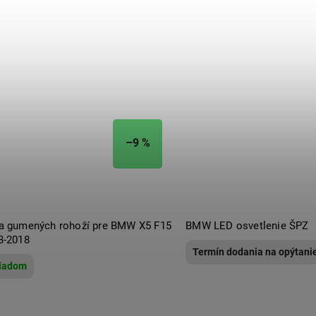
–9 %
a gumených rohoží pre BMW X5 F15
BMW LED osvetlenie ŠPZ
3-2018
Termín dodania na opýtani
ladom