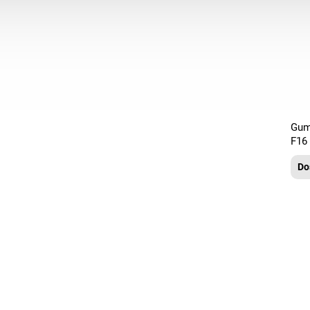
Gum
F16
Do