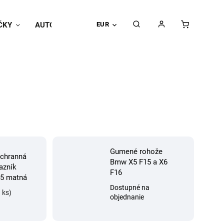
ČKY
AUTOPOŤAHY
EUR
Univerzálne doplnky
Hodnoteni
Gumené rohože
ochranná
Bmw X5 F15 a X6
razník
F16
5 matná
Dostupné na
 ks)
objednanie