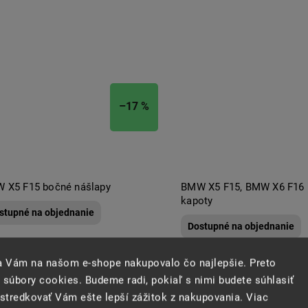
–17 %
 X5 F15 bočné nášlapy
BMW X5 F15, BMW X6 F16 p
kapoty
stupné na objednanie
Dostupné na objednanie
sa Vám na našom e-shope nakupovalo čo najlepšie. Preto
čierny
carbó
 súbory cookies. Budeme radi, pokiaľ s nimi budete súhlasiť
+ ďalšie
tredkovať Vám ešte lepší zážitok z nakupovania. Viac