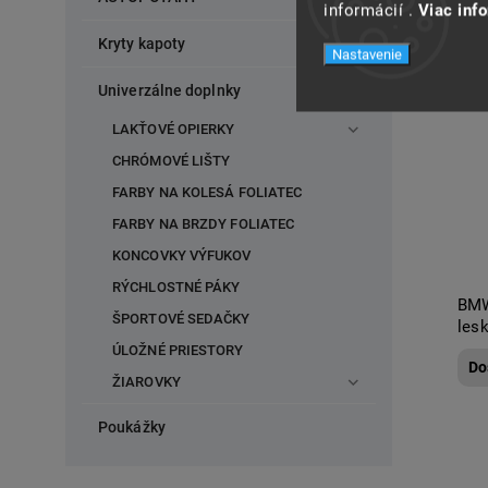
informácií .
Viac inf
Kryty kapoty
Nastavenie
Univerzálne doplnky
LAKŤOVÉ OPIERKY
CHRÓMOVÉ LIŠTY
FARBY NA KOLESÁ FOLIATEC
FARBY NA BRZDY FOLIATEC
KONCOVKY VÝFUKOV
RÝCHLOSTNÉ PÁKY
BMW
ŠPORTOVÉ SEDAČKY
les
ÚLOŽNÉ PRIESTORY
Do
ŽIAROVKY
Poukážky