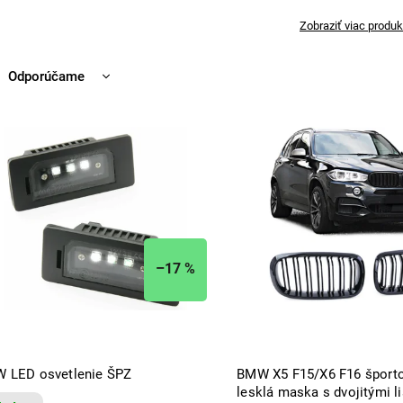
Zobraziť viac produk
Odporúčame
Najlacnejšie
Najdrahšie
Najpredávanejšie
Abecedne
–17 %
 LED osvetlenie ŠPZ
BMW X5 F15/X6 F16 športo
lesklá maska s dvojitými l