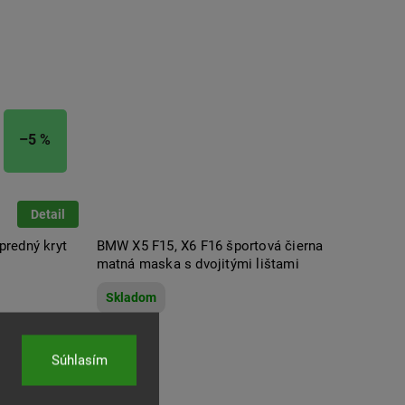
–5 %
Detail
redný kryt
BMW X5 F15, X6 F16 športová čierna
matná maska s dvojitými lištami
Skladom
n
Súhlasím