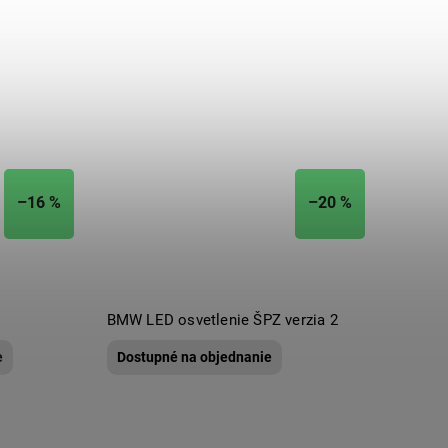
–16 %
–20 %
BMW LED osvetlenie ŠPZ verzia 2
e
Dostupné na objednanie