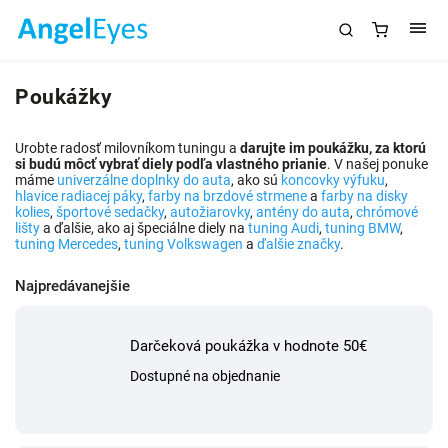
Poukážky
Urobte radosť milovníkom tuningu a
darujte im poukážku, za ktorú
si budú môcť vybrať diely podľa vlastného prianie
. V našej ponuke
máme
univerzálne doplnky do auta
, ako sú
koncovky výfuku
,
hlavice radiacej páky
,
farby na brzdové strmene
a
farby na disky
kolies
,
športové sedačky
,
autožiarovky
,
antény do auta
,
chrómové
lišty
a ďalšie, ako aj špeciálne diely na
tuning Audi
,
tuning BMW
,
tuning Mercedes
,
tuning Volkswagen
a
ďalšie značky
.
Najpredávanejšie
Darčeková poukážka v hodnote 50€
Dostupné na objednanie