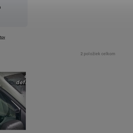
a
tov
2
položiek celkom