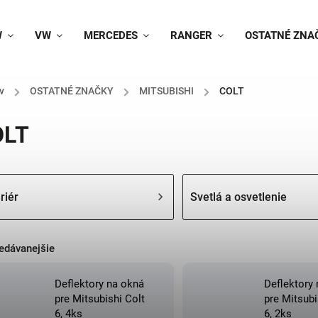
W
VW
MERCEDES
RANGER
OSTATNÉ ZNA
v
/
OSTATNÉ ZNAČKY
/
MITSUBISHI
/
COLT
OLT
riér
Svetlá a osvetlenie
edávanejšie
Deflektory na okná
Deflektory
pre Mitsubishi Colt
pre Mitsubi
6, 4ks
6, 2ks