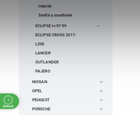
Interiér
Svetlá a osvetlenie
ECLIPSE rv.97-99
ECLIPSE CROSS 2017-
L200
LANCER
OUTLANDER
PAJERO
NISSAN
OPEL
PEUGEOT
Zobraziť
PORSCHE
RENAULT
ŠKODA
SEAT