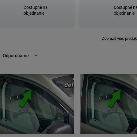
Dostupné na
Dostupné n
objednanie
objednanie
Zobraziť viac produk
Odporúčame
Najlacnejšie
Najdrahšie
Najpredávanejšie
Abecedne