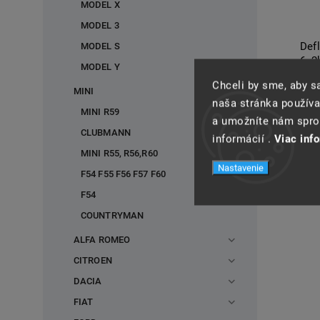
MODEL X
MODEL 3
Defl
MODEL S
6, 2
MODEL Y
Chceli by sme, aby 
Do
MINI
naša stránka používa
MINI R59
a umožníte nám spros
CLUBMANN
informácií .
Viac inf
MINI R55, R56,R60
Nastavenie
F54 F55 F56 F57 F60
F54
COUNTRYMAN
ALFA ROMEO
CITROEN
DACIA
FIAT