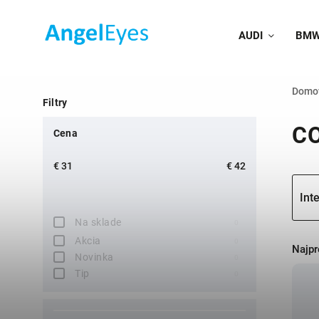
AUDI
BM
Domo
Filtry
C
Cena
€
31
€
42
Inte
Na sklade
0
Akcia
0
Najpr
Novinka
0
Tip
0