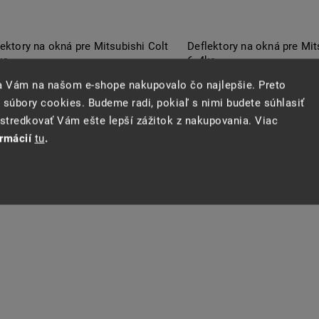
ektory na okná pre Mitsubishi Colt
Deflektory na okná pre Mit
ks
6, 4ks
sa Vám na našom e-shope nakupovalo čo najlepšie. Preto
stupné na objednanie
Dostupné na objednanie
 súbory cookies. Budeme radi, pokiaľ s nimi budete súhlasiť
tredkovať Vám ešte lepší zážitok z nakupovania. Viac
ormácií
tu
.