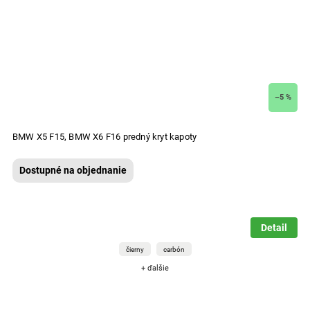
–5 %
BMW X5 F15, BMW X6 F16 predný kryt kapoty
Dostupné na objednanie
Detail
čierny
carbón
+ ďalšie