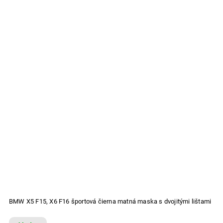
BMW X5 F15, X6 F16 športová čierna matná maska s dvojitými lištami