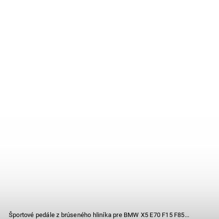
Športové pedále z brúseného hliníka pre BMW X5 E70 F15 F85...