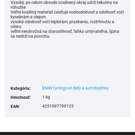
Vysoký, po celom obvode zosilnený okraj udrží tekutiny na
rohožke
Veľmi kvalitný materiál zaisťuje vodeodolnosť a odolnosť voči
kyselinám a olejom
vysoká odolnosť voči teplotám, praskaniu, roztrhnutiu a
oderu
veľmi nenáročná na starostlivosť, ľahko umývateľná, špina
sa nedrží na povrchu
BMW tuningové diely a autodoplnky
Kategória
:
1 kg
Hmotnosť
:
4251997799125
EAN
: