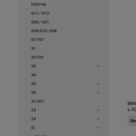
F45/F46
G11 / G12
G20 / G21
G30/G31/ G38
GT F07
X1
X2 F39
X3
X4
X5
X6
X7 G07
BMW
s 3
Z3
Z4
Do
i3