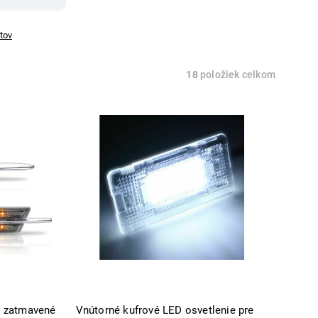
tov
18
položiek celkom
 zatmavené
Vnútorné kufrové LED osvetlenie pre