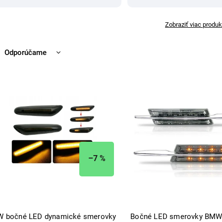
Zobraziť viac produk
Odporúčame
Najlacnejšie
Najdrahšie
Najpredávanejšie
Abecedne
–7 %
 bočné LED dynamické smerovky
Bočné LED smerovky BMW