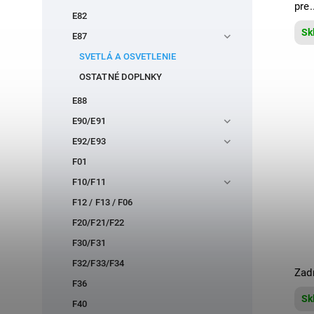
pre.
E82
Sk
E87
SVETLÁ A OSVETLENIE
OSTATNÉ DOPLNKY
E88
E90/E91
E92/E93
F01
F10/F11
F12 / F13 / F06
F20/F21/F22
F30/F31
F32/F33/F34
Zad
F36
Sk
F40