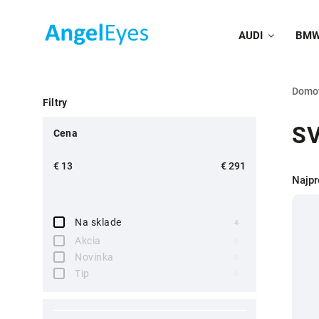
AUDI
BM
Domo
Filtry
SV
Cena
€
13
€
291
Najpr
Na sklade
4
Akcia
0
Novinka
0
Tip
0