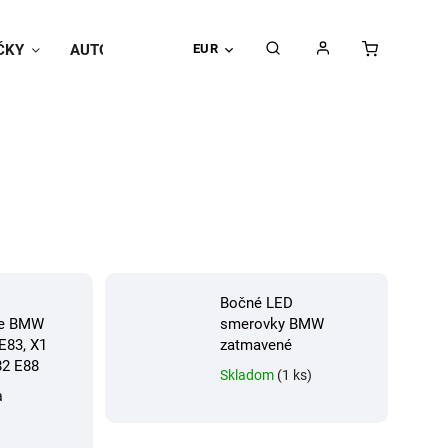
ČKY
AUTOPOŤAHY
EUR
Univerzálne doplnky
Hodnoteni
Bočné LED
re BMW
smerovky BMW
E83, X1
zatmavené
82 E88
Skladom
(1 ks)
a