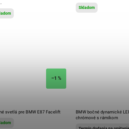
..
Skladom
ladom
–1 %
né svetlá pre BMW E87 Facelift
BMW bočné dynamické LE
chrómové s rámikom
ladom
Termín dodania na opýtani