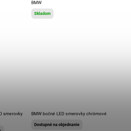
BMW
Skladom
D smerovky
BMW bočné LED smerovky chrómové
Dostupné na objednanie
e