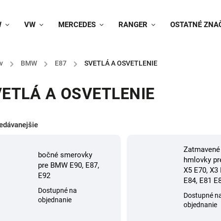
W
VW
MERCEDES
RANGER
OSTATNÉ ZNA
v
/
BMW
/
E87
/
SVETLÁ A OSVETLENIE
ETLÁ A OSVETLENIE
edávanejšie
Zatmavené
bočné smerovky
hmlovky p
pre BMW E90, E87,
X5 E70, X3 
E92
E84, E81 E
Dostupné na
Dostupné n
objednanie
objednanie