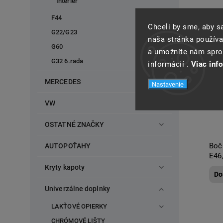
Interiér
F44
Chceli by sme, aby 
G22/G23
naša stránka používa
G60
a umožníte nám spros
G32 6.rada
informácií .
Viac inf
MERCEDES
Nastavenie
VW
OSTATNÉ ZNAČKY
Boč
AUTOPOŤAHY
E46
Kryty kapoty
Do
Univerzálne doplnky
LAKŤOVÉ OPIERKY
CHRÓMOVÉ LIŠTY