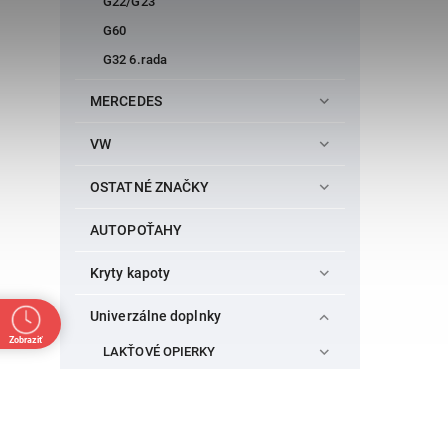
G22/G23
G60
G32 6.rada
MERCEDES
VW
OSTATNÉ ZNAČKY
AUTOPOŤAHY
Kryty kapoty
Univerzálne doplnky
Zobraziť
LAKŤOVÉ OPIERKY
CHRÓMOVÉ LIŠTY
FARBY NA KOLESÁ FOLIATEC
FARBY NA BRZDY FOLIATEC