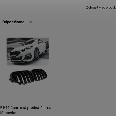
Zobraziť viac produk
Odporúčame
Najlacnejšie
Najdrahšie
Najpredávanejšie
Abecedne
 F44 športová predná čierna
klá maska