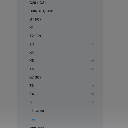
G20 / G21
G30/G31/ G38
GT F07
X1
X2 F39
X3
X4
X5
X6
X7 G07
Z3
Z4
i3
Interiér
F44