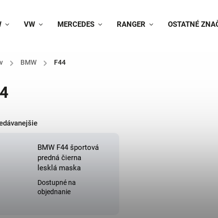
W
VW
MERCEDES
RANGER
OSTATNÉ ZNA
v
/
BMW
/
F44
4
edávanejšie
BMW F44 športová
predná čierna
lesklá maska
Dostupné na
objednanie