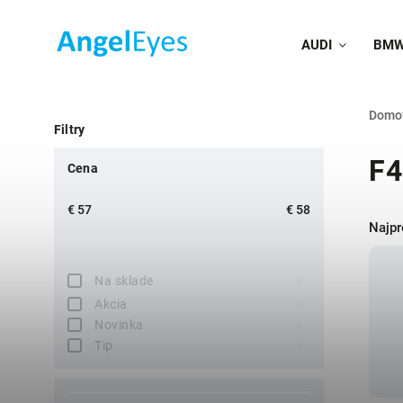
AUDI
BM
Domo
Filtry
F4
Cena
€
57
€
58
Najpr
Na sklade
0
Akcia
0
Novinka
0
Tip
0