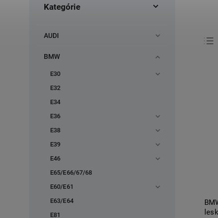
Kategórie
AUDI
BMW
E30
E32
E34
E36
E38
E39
E46
E65/E66/67/68
E60/E61
E63/E64
BMW
les
E81