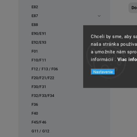
E82
Do
E87
E88
E90/E91
Chceli by sme, aby 
E92/E93
naša stránka používa
F01
a umožníte nám spros
informácií .
Viac inf
F10/F11
F12 / F13 / F06
Nastavenie
F20/F21/F22
F30/F31
F32/F33/F34
F36
F40
F45/F46
G11 / G12