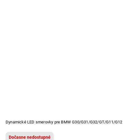
Dynamické LED smerovky pre BMW G30/G31/G32/GT/G11/G12
Dočasne nedostupné