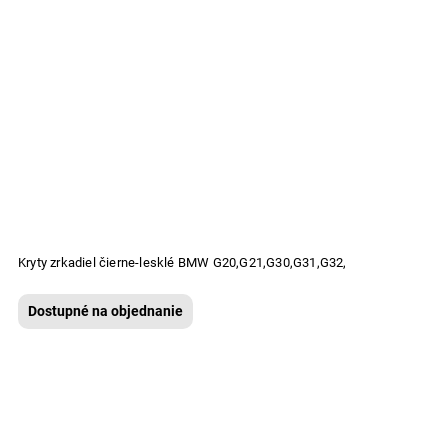
Kryty zrkadiel čierne-lesklé BMW G20,G21,G30,G31,G32,
Dostupné na objednanie