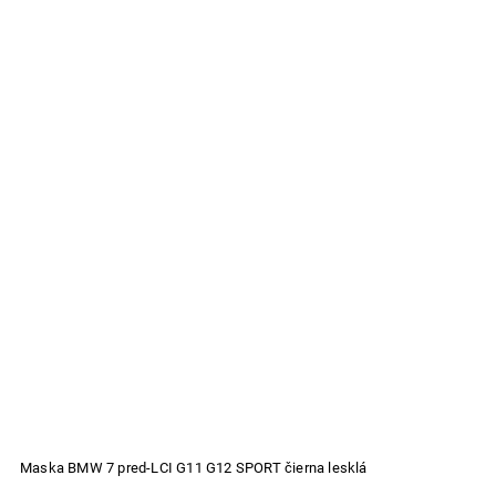
Maska BMW 7 pred-LCI G11 G12 SPORT čierna lesklá