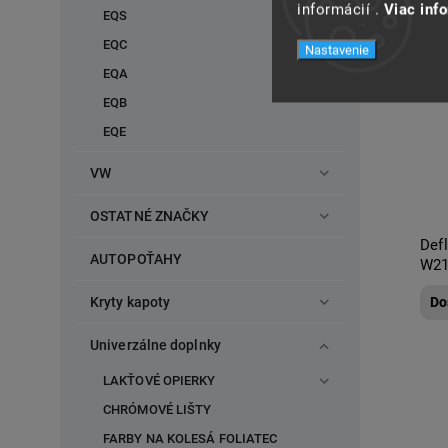
informácií .
Viac inf
EQS
EQC
Nastavenie
EQA
EQB
EQE
VW
OSTATNÉ ZNAČKY
Def
AUTOPOŤAHY
W21
Kryty kapoty
Do
Univerzálne doplnky
LAKŤOVÉ OPIERKY
CHRÓMOVÉ LIŠTY
FARBY NA KOLESÁ FOLIATEC