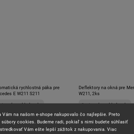
omatická rychlostná páka pre
Deflektory na okná pre Me
cedes E W211 S211
W211, 2ks
stupné na objednanie
Dostupné na objednanie
sa Vám na našom e-shope nakupovalo čo najlepšie. Preto
 súbory cookies. Budeme radi, pokiaľ s nimi budete súhlasiť
tredkovať Vám ešte lepší zážitok z nakupovania. Viac