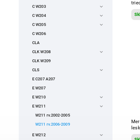
tri
C W203
Sk
C W204
C W205
C W206
CLA
CLK W208
CLK W209
CLS
E C207 A207
E W207
E W210
E W211
W211 rv.2002-2005
Mer
W211 rv.2006-2009
lesk
E W212
Sk