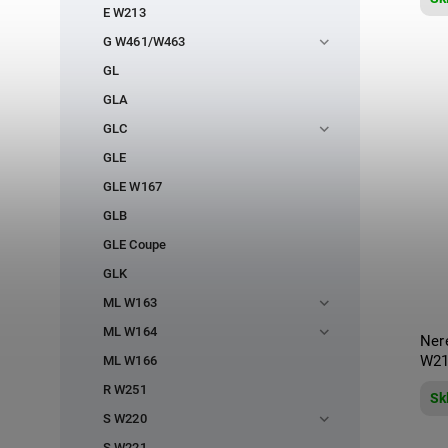
E W213
G W461/W463
GL
GLA
GLC
GLE
GLE W167
GLB
GLE Coupe
GLK
ML W163
ML W164
Ner
W21
ML W166
R W251
Sk
S W220
S W221