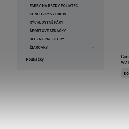
FARBY NA BRZDY FOLIATEC
KONCOVKY VÝFUKOV
RÝCHLOSTNÉ PÁKY
ŠPORTOVÉ SEDAČKY
ÚLOŽNÉ PRIESTORY
ŽIAROVKY
Gum
Poukážky
W21
Do