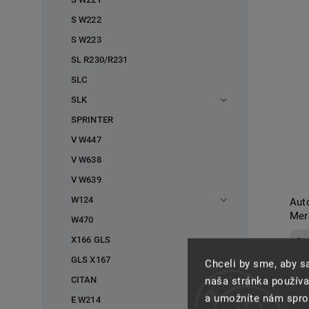
S W222
S W223
SL R230/R231
SLC
SLK
SPRINTER
V W447
V W638
V W639
W124
Aut
Mer
W470
X166 GLS
Do
GLS X167
Chceli by sme, aby 
CITAN
naša stránka používa
a umožníte nám spros
E W214