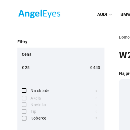
AUDI
BM
Domo
Filtry
W2
Cena
€
25
€
443
Najpr
Na sklade
8
Akcia
0
Novinka
0
Tip
0
Koberce
3