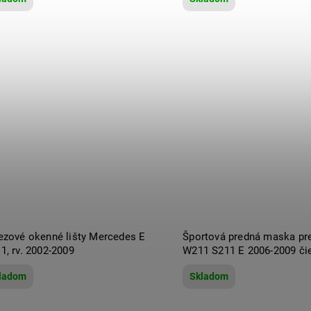
ezové okenné lišty Mercedes E
Športová predná maska pr
1, rv. 2002-2009
W211 S211 E 2006-2009 či
ladom
Skladom