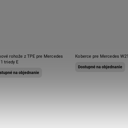
ové rohože z TPE pre Mercedes
Koberce pre Mercedes W21
1 triedy E
Dostupné na objednanie
stupné na objednanie