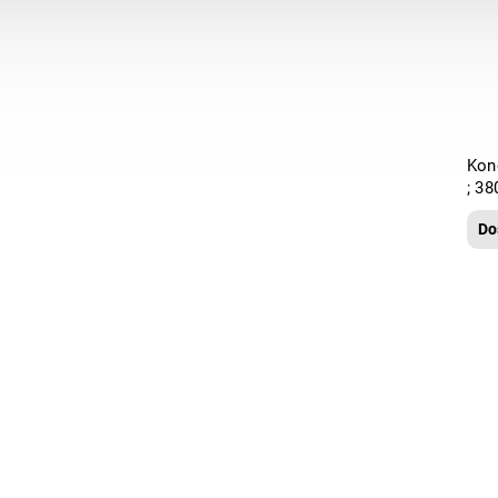
Kon
; 3
Do