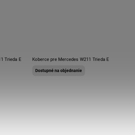
1 Trieda E
Koberce pre Mercedes W211 Trieda E
Dostupné na objednanie