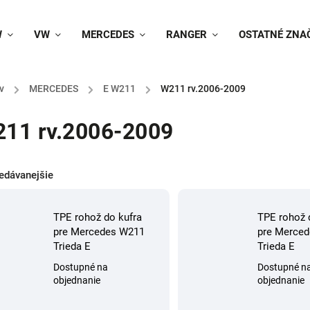
W
VW
MERCEDES
RANGER
OSTATNÉ ZNA
v
/
MERCEDES
/
E W211
/
W211 rv.2006-2009
11 rv.2006-2009
edávanejšie
TPE rohož do kufra
TPE rohož 
pre Mercedes W211
pre Merced
Trieda E
Trieda E
Dostupné na
Dostupné n
objednanie
objednanie