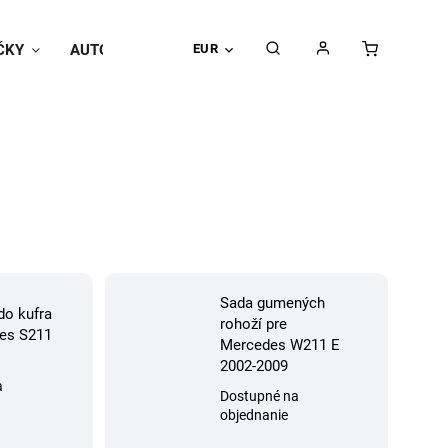
ČKY
AUTOPOŤAHY
EUR
Univerzálne doplnky
Hodnoteni
Sada gumených
do kufra
rohoží pre
es S211
Mercedes W211 E
2002-2009
a
Dostupné na
objednanie