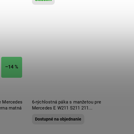
–14 %
e Mercedes
6-rýchlostná páka s manžetou pre
erna matná
Mercedes E W211 S211 211...
Dostupné na objednanie