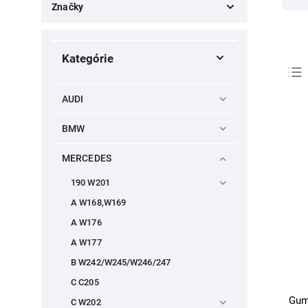
Značky
Mercedes Benz
3
Kategórie
AUDI
BMW
MERCEDES
190 W201
A W168,W169
A W176
A W177
B W242/W245/W246/247
C C205
Gum
C W202