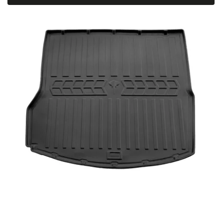
Najdrahšie
Najpredávanejšie
Abecedne