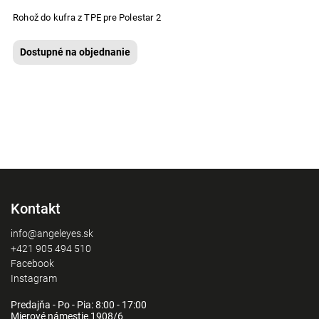
Rohož do kufra z TPE pre Polestar 2
Dostupné na objednanie
Kontakt
info@angeleyes.sk
+421 905 494 510
Facebook
Instagram
Predajňa - Po - Pia: 8:00 - 17:00
Mierové námestie 1908/6