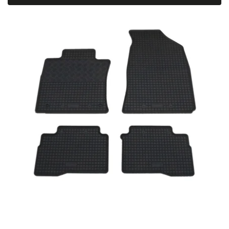
Najdrahšie
Najpredávanejšie
Abecedne