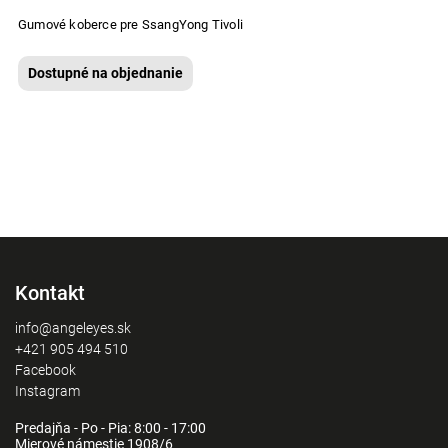
Gumové koberce pre SsangYong Tivoli
Dostupné na objednanie
Kontakt
info@angeleyes.sk
+421 905 494 510
Facebook
Instagram
Predajňa - Po - Pia: 8:00 - 17:00
Mierové námestie 1908/6