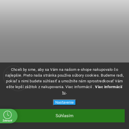
Chceli by sme, aby sa Vám na našom e-shope nakupovalo čo
najlepšie. Preto naša stránka používa súbory cookies. Budeme radi,
pokiaľ s nimi budete súhlasiť a umožníte nám sprostredkovať Vám
ešte lepší zážitok z nakupovania. Viac informácií .
Viac informácií
tu
.
–20 %
Nastavenie
Renault Koleos zásterky, lapače nečistôt
Súhlasím
Zobraziť
Skladom