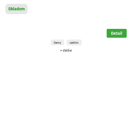
Skladom
Detail
čierny
carbón
+ ďalšie