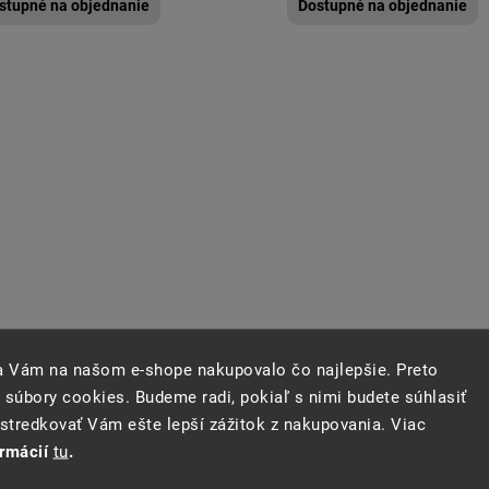
stupné na objednanie
Dostupné na objednanie
sa Vám na našom e-shope nakupovalo čo najlepšie. Preto
né pravé svetlo pre Audi 80 rv. 86-
Predné pravé svetlo pre Aud
 súbory cookies. Budeme radi, pokiaľ s nimi budete súhlasiť
94
tredkovať Vám ešte lepší zážitok z nakupovania. Viac
stupné na objednanie
Dostupné na objednanie
ormácií
tu
.