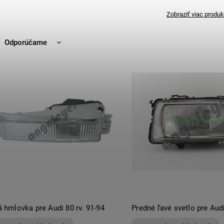
Zobraziť viac produk
Odporúčame
Najlacnejšie
Najdrahšie
Najpredávanejšie
Abecedne
 hmlovka pre Audi 80 rv. 91-94
Predné ľavé svetlo pre Audi