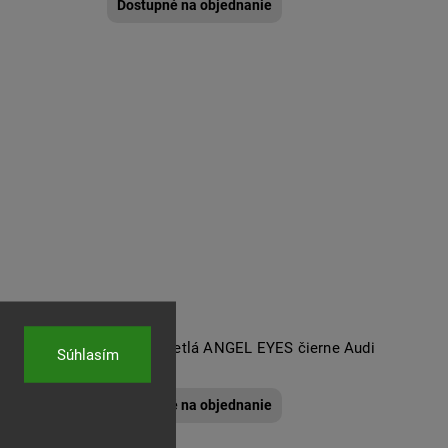
Dostupné na objednanie
i 80 rv. 91-
Predné svetlá ANGEL EYES čierne Audi
Súhlasím
80
Dostupné na objednanie