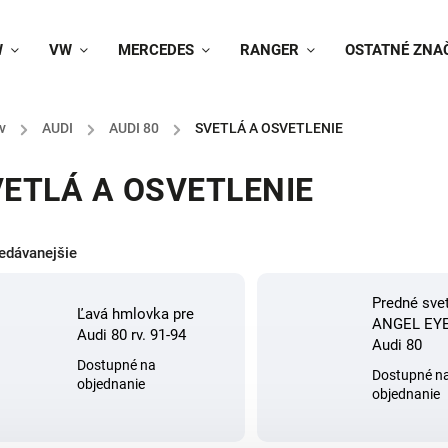
W
VW
MERCEDES
RANGER
OSTATNÉ ZNA
v
/
AUDI
/
AUDI 80
/
SVETLÁ A OSVETLENIE
ETLÁ A OSVETLENIE
edávanejšie
Predné sve
Ľavá hmlovka pre
ANGEL EYE
Audi 80 rv. 91-94
Audi 80
Dostupné na
Dostupné n
objednanie
objednanie