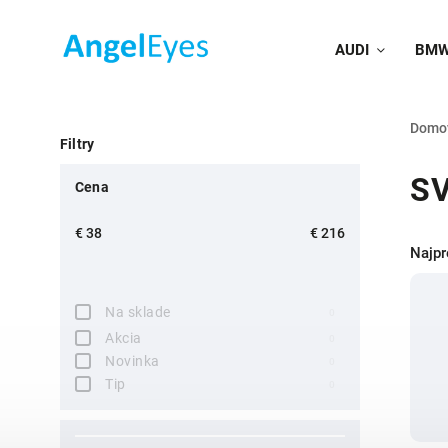
AUDI
BM
Domo
Filtry
SV
Cena
€
38
€
216
Najpr
Na sklade
0
Akcia
0
Novinka
0
Tip
0