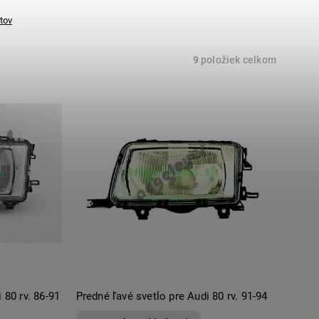
tov
9
položiek celkom
 80 rv. 86-91
Predné ľavé svetlo pre Audi 80 rv. 91-94