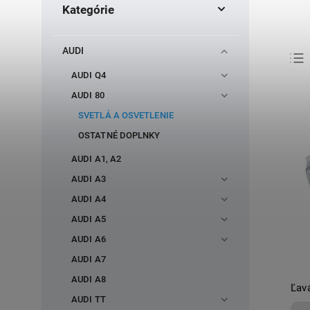
Kategórie
AUDI
AUDI Q4
AUDI 80
SVETLÁ A OSVETLENIE
OSTATNÉ DOPLNKY
AUDI A1, A2
AUDI A3
AUDI A4
AUDI A5
AUDI A6
AUDI A7
AUDI A8
Ľavá
AUDI TT