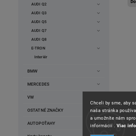
Do
AUDI Q2
AUDI Q3
AUDI Q5
AUDI Q7
AUDI Q8
E-TRON
Interiér
BMW
MERCEDES
VW
Chceli by sme, aby 
Pred
naša stránka používa
OSTATNÉ ZNAČKY
91
a umožníte nám spros
Do
AUTOPOŤAHY
informácií .
Viac inf