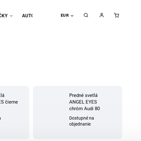
ČKY
AUTOPOŤAHY
EUR
Univerzálne doplnky
Hodnoteni
tlá
Predné svetlá
S čierne
ANGEL EYES
chróm Audi 80
a
Dostupné na
objednanie