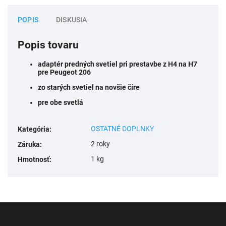
POPIS
DISKUSIA
Popis tovaru
adaptér predných svetiel pri prestavbe z H4 na H7
pre Peugeot 206
zo starých svetiel na novšie číre
pre obe svetlá
OSTATNÉ DOPLNKY
Kategória
:
2 roky
Záruka
:
1 kg
Hmotnosť
: