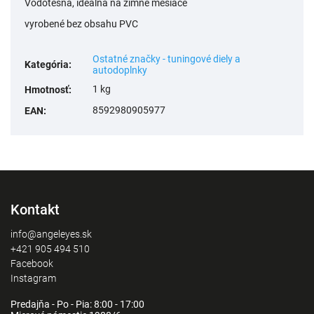
Vodotesná, ideálna na zimné mesiace
vyrobené bez obsahu PVC
Ostatné značky - tuningové diely a
Kategória
:
autodoplnky
1 kg
Hmotnosť
:
8592980905977
EAN
:
Kontakt
info@angeleyes.sk
+421 905 494 510
Facebook
Instagram
Predajňa - Po - Pia: 8:00 - 17:00