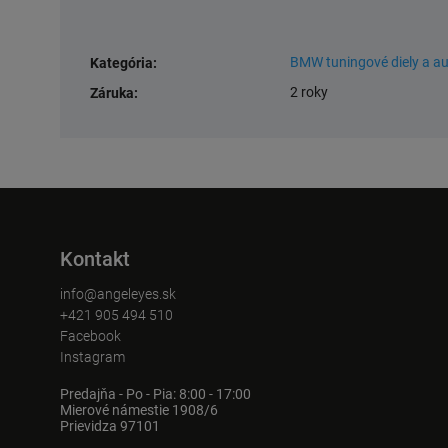
BMW tuningové diely a a
Kategória
:
2 roky
Záruka
:
Kontakt
info@angeleyes.sk
+421 905 494 510
Facebook
Instagram
Predajňa - Po - Pia: 8:00 - 17:00
Mierové námestie 1908/6
Prievidza 97101