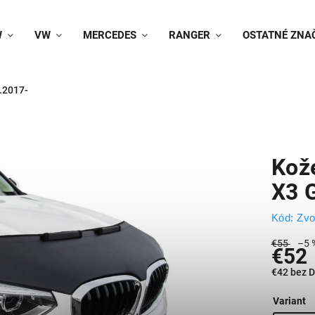
W
VW
MERCEDES
RANGER
OSTATNÉ ZNA
.2017-
Kož
X3 
Kód:
Zvo
€55
–5 
€52
€42 bez 
Variant