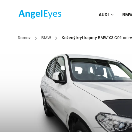
AUDI
BM
Domov
/
BMW
/
Kožený kryt kapoty BMW X3 G01 od rv