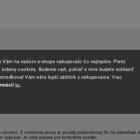
sa Vám na našom e-shope nakupovalo čo najlepšie. Preto
 súbory cookies. Budeme radi, pokiaľ s nimi budete súhlasiť
tredkovať Vám ešte lepší zážitok z nakupovania. Viac
ormácií
tu
.
výrobcu. Z vnútornej strany je použitý polyesterový filc čo zabraňuje 
m vplyvom. Je ušitý presne pre konkrétne vozidlo.