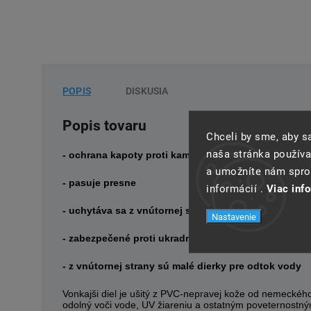
POPIS
DISKUSIA
Popis tovaru
Chceli by sme, aby 
naša stránka používa
- ochrana kapoty proti kamienkom
a umožníte nám spros
- pasuje presne
informácií .
Viac inf
- uchytáva sa z vnútornej strany kapoty
Nastavenie
- zabezpečené proti ukradnutiu
- z vnútornej strany sú malé dierky pre odtok vody
Vonkajši diel je ušitý z PVC-nepravej kože od nemeckého 
odolný voči vode, UV žiareniu a ostatným poveternostný