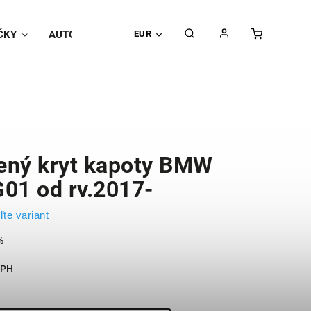
ČKY
AUTOPOŤAHY
EUR
Univerzálne doplnky
Hodnoteni
ený kryt kapoty BMW
G01 od rv.2017-
ľte variant
%
DPH