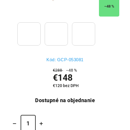
–48 %
Kód:
GCP-053081
€288
–48 %
€148
€120 bez DPH
Dostupné na objednanie