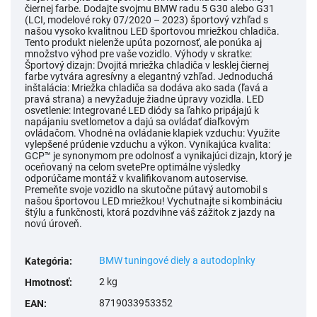
čiernej farbe. Dodajte svojmu BMW radu 5 G30 alebo G31
(LCI, modelové roky 07/2020 – 2023) športový vzhľad s
našou vysoko kvalitnou LED športovou mriežkou chladiča.
Tento produkt nielenže upúta pozornosť, ale ponúka aj
množstvo výhod pre vaše vozidlo. Výhody v skratke:
Športový dizajn: Dvojitá mriežka chladiča v lesklej čiernej
farbe vytvára agresívny a elegantný vzhľad. Jednoduchá
inštalácia: Mriežka chladiča sa dodáva ako sada (ľavá a
pravá strana) a nevyžaduje žiadne úpravy vozidla. LED
osvetlenie: Integrované LED diódy sa ľahko pripájajú k
napájaniu svetlometov a dajú sa ovládať diaľkovým
ovládačom. Vhodné na ovládanie klapiek vzduchu: Využite
vylepšené prúdenie vzduchu a výkon. Vynikajúca kvalita:
GCP™ je synonymom pre odolnosť a vynikajúci dizajn, ktorý je
oceňovaný na celom svetePre optimálne výsledky
odporúčame montáž v kvalifikovanom autoservise.
Premeňte svoje vozidlo na skutočne pútavý automobil s
našou športovou LED mriežkou! Vychutnajte si kombináciu
štýlu a funkčnosti, ktorá pozdvihne váš zážitok z jazdy na
novú úroveň.
BMW tuningové diely a autodoplnky
Kategória
:
2 kg
Hmotnosť
:
8719033953352
EAN
: