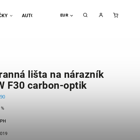
ČKY
AUTOPOŤAHY
EUR
Univerzálne doplnky
Hodnoteni
anná lišta na nárazník
 F30 carbon-optik
90
 %
DPH
2019