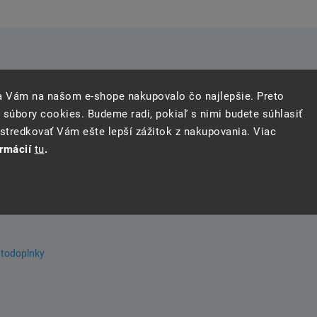
sa Vám na našom e-shope nakupovalo čo najlepšie. Preto
 súbory cookies. Budeme radi, pokiaľ s nimi budete súhlasiť
tredkovať Vám ešte lepší zážitok z nakupovania. Viac
ormácií
tu
.
utodoplnky