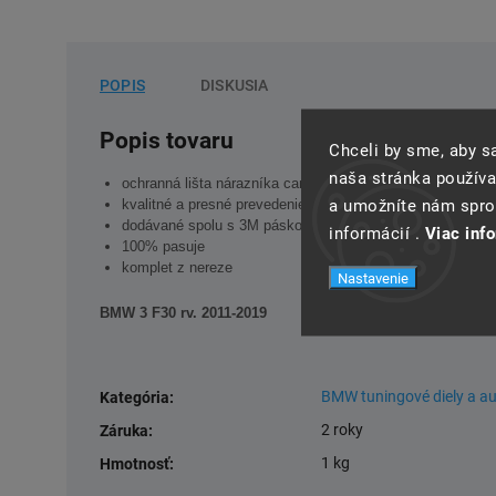
POPIS
DISKUSIA
Popis tovaru
Chceli by sme, aby 
naša stránka používa
ochranná lišta nárazníka carbon optik
a umožníte nám spros
kvalitné a presné prevedenie
dodávané spolu s 3M páskou na nalepenie
informácií .
Viac inf
100% pasuje
komplet z nereze
Nastavenie
BMW 3 F30 rv. 2011-2019
BMW tuningové diely a a
Kategória
:
2 roky
Záruka
:
1 kg
Hmotnosť
: