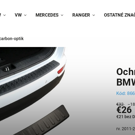
W
VW
MERCEDES
RANGER
OSTATNÉ ZNA
carbon-optik
Ochr
BMW
Kód:
866
€32
–18
€26
€21 bez 
rv. 2011-