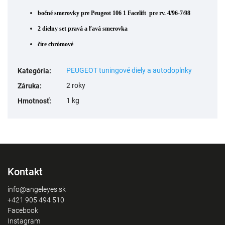
bočné smerovky
pre Peugeot 106 1 Facelift pre rv. 4/96-7/98
2 dielny set pravá a ľavá smerovka
číre chrómové
PEUGEOT tuningové diely a autodoplnky
Kategória
:
2 roky
Záruka
:
1 kg
Hmotnosť
:
Kontakt
info@angeleyes.sk
+421 905 494 510
Facebook
Instagram