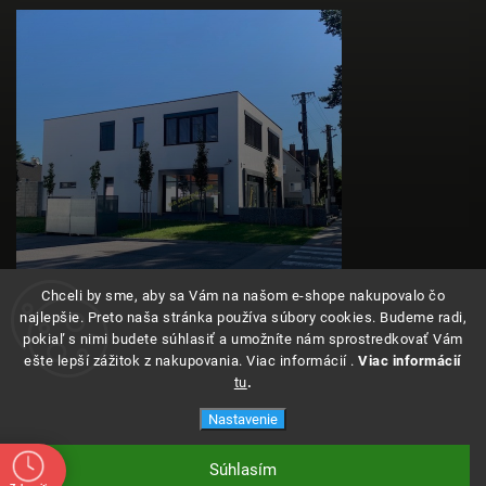
Chceli by sme, aby sa Vám na našom e-shope nakupovalo čo
najlepšie. Preto naša stránka používa súbory cookies. Budeme radi,
pokiaľ s nimi budete súhlasiť a umožníte nám sprostredkovať Vám
ešte lepší zážitok z nakupovania. Viac informácií .
Viac informácií
tu
.
Copyright 2026
Angeleyes
. Všetky práva vyhradené.
Nastavenie
Súhlasím
Vytvoril Shoptet