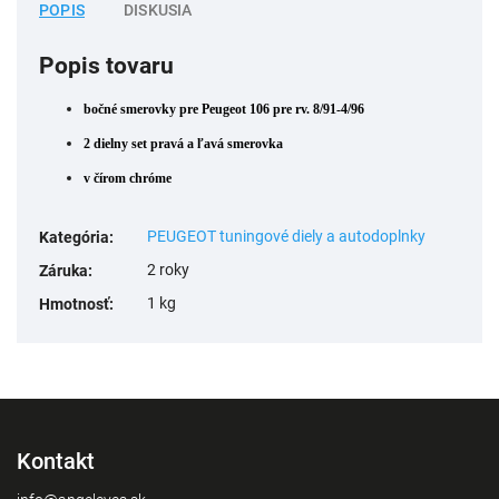
POPIS
DISKUSIA
Popis tovaru
bočné smerovky pre Peugeot 106
pre rv. 8/91-4/96
2 dielny set pravá a ľavá smerovka
v čírom chróme
PEUGEOT tuningové diely a autodoplnky
Kategória
:
2 roky
Záruka
:
1 kg
Hmotnosť
:
Kontakt