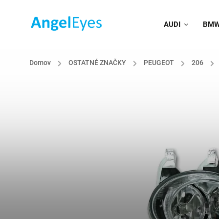
AUDI
BM
Domov
/
OSTATNÉ ZNAČKY
/
PEUGEOT
/
206
/