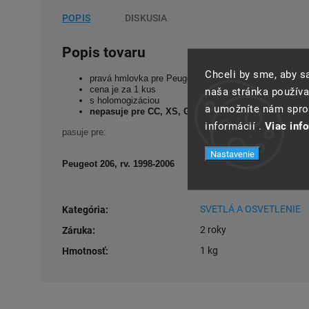
POPIS
DISKUSIA
Popis tovaru
Chceli by sme, aby 
pravá hmlovka pre Peugeot 206
cena je za 1 kus
naša stránka používa
s holomogizáciou
a umožníte nám spros
nepasuje pre CC, XS, GTI, S16
informácií .
Viac inf
pasuje pre:
Nastavenie
Peugeot 206, rv. 1998-2006
SVETLÁ A OSVETLENIE
Kategória
:
2 roky
Záruka
:
1 kg
Hmotnosť
: