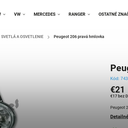
W
VW
MERCEDES
RANGER
OSTATNÉ ZNA
SVETLÁ A OSVETLENIE
/
Peugeot 206 pravá hmlovka
Peu
Kód:
743
€21
€17 bez 
Peugeot 
Detailn