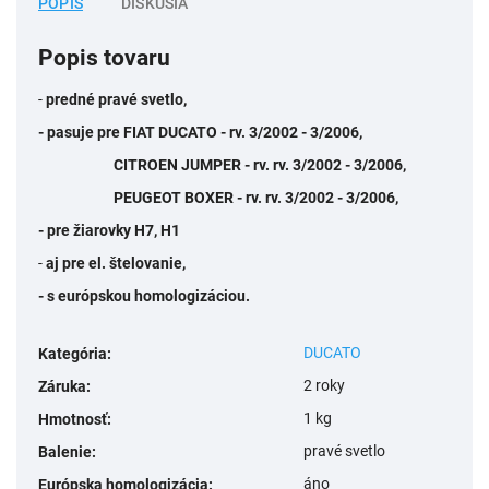
POPIS
DISKUSIA
Popis tovaru
-
predné pravé svetlo,
- pasuje pre FIAT DUCATO - rv. 3/2002 - 3/2006,
CITROEN JUMPER - rv. rv. 3/2002 - 3/2006,
PEUGEOT BOXER - rv. rv. 3/2002 - 3/2006,
- pre žiarovky H7, H1
-
aj pre el. štelovanie,
- s európskou homologizáciou.
DUCATO
Kategória
:
2 roky
Záruka
:
1 kg
Hmotnosť
:
pravé svetlo
Balenie
:
áno
Európska homologizácia
: