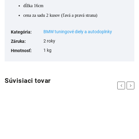
dĺžka 16cm
cena za sadu 2 kusov (ľavá a pravá strana)
BMW tuningové diely a autodoplnky
Kategória
:
2 roky
Záruka
:
1 kg
Hmotnosť
:
Súvisiaci tovar
Previous
Next