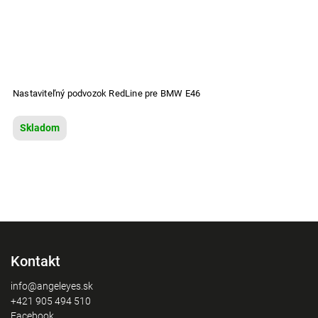
Nastaviteľný podvozok RedLine pre BMW E46
Skladom
Kontakt
info@angeleyes.sk
+421 905 494 510
Facebook