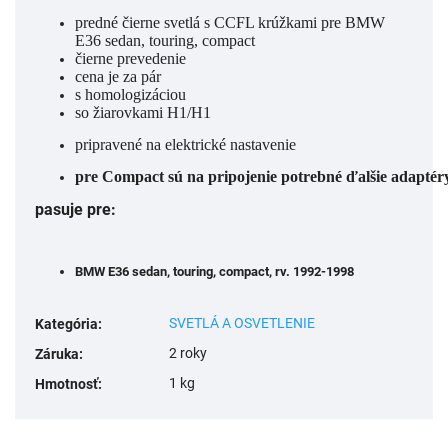
predné čierne svetlá s CCFL krúžkami pre BMW
E36 sedan, touring, compact
čierne prevedenie
cena je za pár
s homologizáciou
so žiarovkami H1/H1
pripravené na elektrické nastavenie
pre Compact sú na pripojenie potrebné ďalšie adaptér
pasuje pre:
BMW E36 sedan, touring, compact, rv. 1992-1998
SVETLÁ A OSVETLENIE
Kategória
:
2 roky
Záruka
:
1 kg
Hmotnosť
: