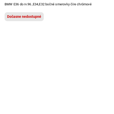
BMW E36 do rv.96 ,E34,E32 bočné smerovky číre chrómové
Dočasne nedostupné