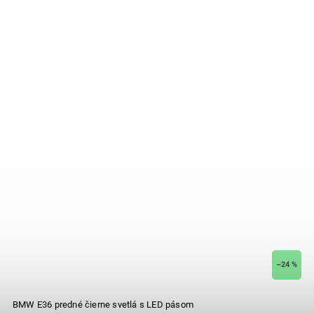
–24 %
BMW E36 predné čierne svetlá s LED pásom