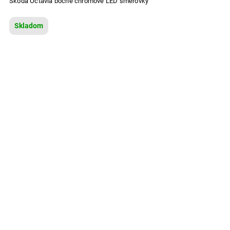
Škoda Octavia bočné chrómové LED smerovky
Skladom