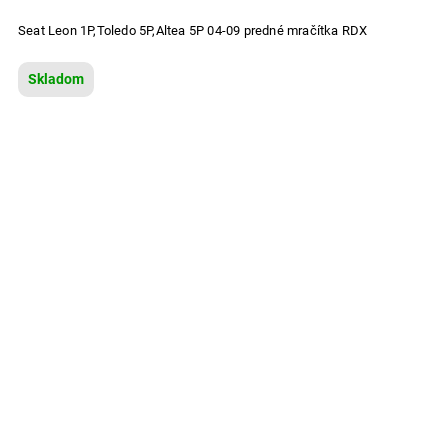
Seat Leon 1P,Toledo 5P,Altea 5P 04-09 predné mračítka RDX
Skladom