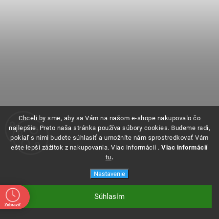
Hmlovky čierne dymové pre Seat Leon 1P facelift, Altea 5P, Ibiza 6J
Chceli by sme, aby sa Vám na našom e-shope nakupovalo čo
najlepšie. Preto naša stránka používa súbory cookies. Budeme radi,
Dostupné na objednanie
pokiaľ s nimi budete súhlasiť a umožníte nám sprostredkovať Vám
ešte lepší zážitok z nakupovania. Viac informácií .
Viac informácií
tu
.
Nastavenie
Súhlasím
Zobraziť