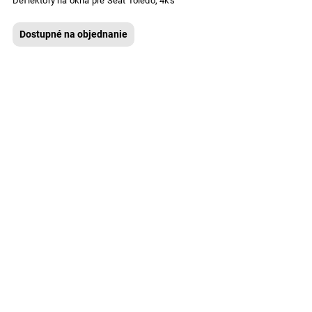
Deflektory na okná pre Seat Toledo, 4ks
Dostupné na objednanie