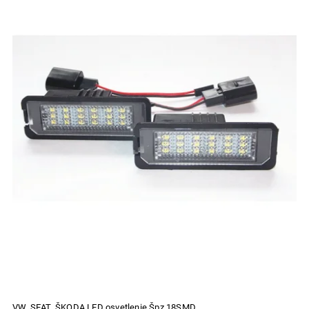
Najpredávanejšie
Abecedne
VW, SEAT, ŠKODA LED osvetlenie Špz 18SMD