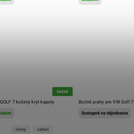
Detail
GOLF 7 kožený kryt kapoty
Bočné prahy pre VW Golf 7
ladom
Dostupné na objednanie
čierny
carbón