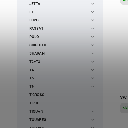
JETTA
LT
LUPO
PASSAT
POLO
SCIROCCO III.
SHARAN
T2+T3
T4
T5
T6
T-CROSS
VW 
T-ROC
Sk
TIGUAN
TOUAREG
TOURAN