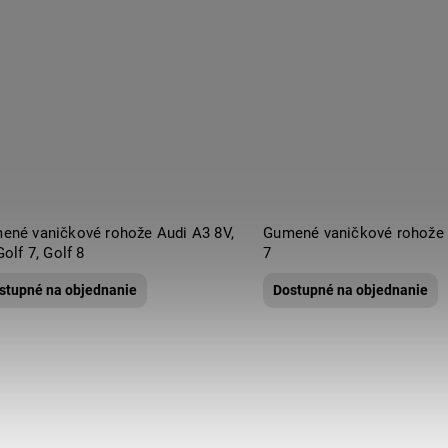
ené vaničkové rohože Audi A3 8V,
Gumené vaničkové rohože 
Golf 7, Golf 8
7
stupné na objednanie
Dostupné na objednanie