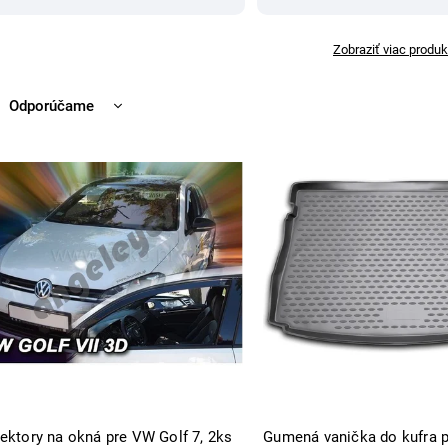
Zobraziť viac produk
Odporúčame
Najlacnejšie
Najdrahšie
Najpredávanejšie
Abecedne
lektory na okná pre VW Golf 7, 2ks
Gumená vanička do kufra 