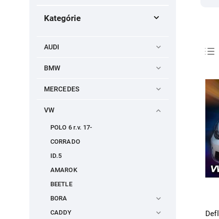
Kategórie
AUDI
BMW
MERCEDES
VW
POLO 6 r.v. 17-
CORRADO
ID.5
AMAROK
BEETLE
BORA
CADDY
Def