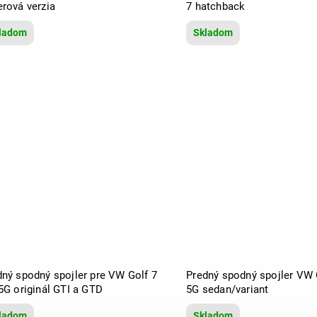
erová verzia
7 hatchback
ladom
Skladom
dný spodný spojler pre VW Golf 7
Predný spodný spojler VW 
5G originál GTI a GTD
5G sedan/variant
ladom
Skladom