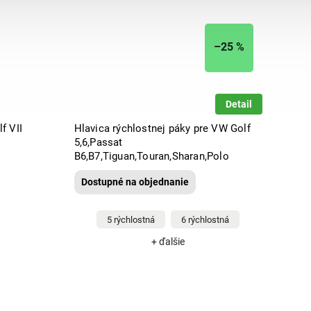
–25 %
Detail
f VII
Hlavica rýchlostnej páky pre VW Golf
5,6,Passat
B6,B7,Tiguan,Touran,Sharan,Polo
Dostupné na objednanie
5 rýchlostná
6 rýchlostná
+ ďalšie