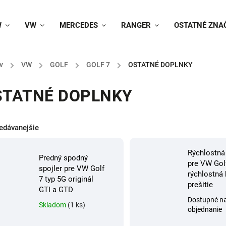
W
VW
MERCEDES
RANGER
OSTATNÉ ZNA
v
/
VW
/
GOLF
/
GOLF 7
/
OSTATNÉ DOPLNKY
STATNÉ DOPLNKY
edávanejšie
Rýchlostná
Predný spodný
pre VW Gol
spojler pre VW Golf
rýchlostná 
7 typ 5G originál
prešitie
GTI a GTD
Dostupné n
Skladom
(1 ks)
objednanie