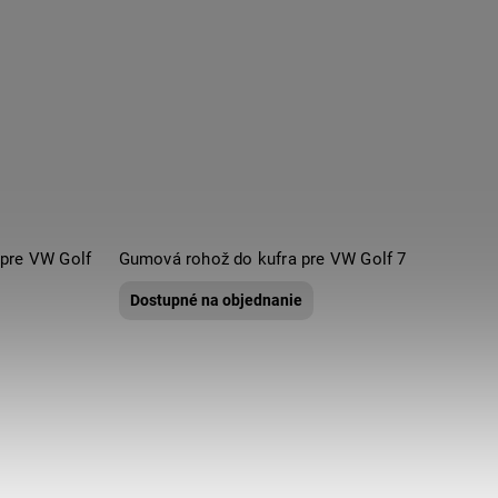
pre VW Golf
Gumová rohož do kufra pre VW Golf 7
Dostupné na objednanie