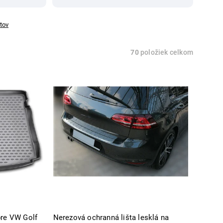
tov
70
položiek celkom
pre VW Golf
Nerezová ochranná lišta lesklá na