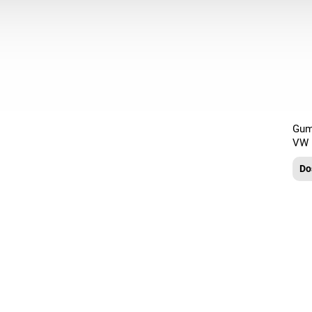
Gum
VW 
Do