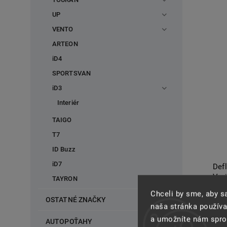
UP
VENTO
ARTEON
iD4
SPORTSVAN
iD3
Interiér
TAIGO
T7
ID Buzz
iD7
Def
Vari
TAYRON
Chceli by sme, aby 
Do
OSTATNÉ ZNAČKY
naša stránka používa
a umožníte nám spros
AUTOPOŤAHY