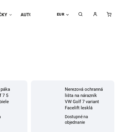
ČKY
AUTOPOŤAHY
EUR
Univerzálne doplnky
Hodnoteni
 páka
Nerezová ochranná
f 7 5
lišta na nárazník
biele
VW Golf 7 variant
Facelift lesklá
a
Dostupné na
objednanie