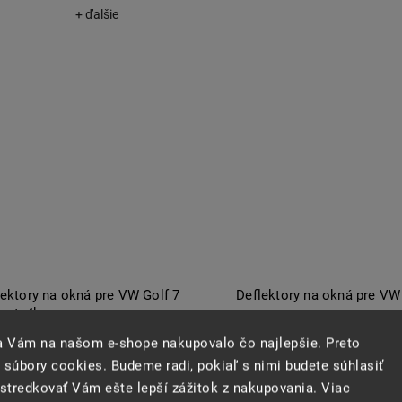
+ ďalšie
lektory na okná pre VW Golf 7
Deflektory na okná pre VW 
ant, 4ks
Dostupné na objednanie
sa Vám na našom e-shope nakupovalo čo najlepšie. Preto
stupné na objednanie
 súbory cookies. Budeme radi, pokiaľ s nimi budete súhlasiť
tredkovať Vám ešte lepší zážitok z nakupovania. Viac