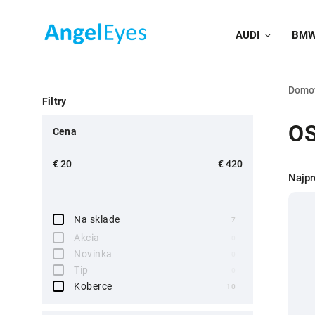
AUDI
BM
Domo
Filtry
O
Cena
€
20
€
420
Najpr
Na sklade
7
Akcia
0
Novinka
0
Tip
0
Koberce
10