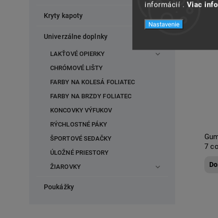
informácií .
Viac inf
Kryty kapoty
Nastavenie
Univerzálne doplnky
LAKŤOVÉ OPIERKY
CHRÓMOVÉ LIŠTY
FARBY NA KOLESÁ FOLIATEC
FARBY NA BRZDY FOLIATEC
KONCOVKY VÝFUKOV
RÝCHLOSTNÉ PÁKY
Gum
ŠPORTOVÉ SEDAČKY
7 c
ÚLOŽNÉ PRIESTORY
Do
ŽIAROVKY
Poukážky