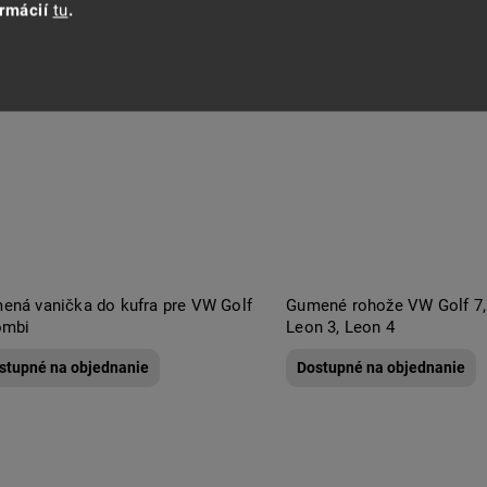
ormácií
tu
.
ená vanička do kufra pre VW Golf
Gumené rohože VW Golf 7, Golf 8, Seat
ombi
Leon 3, Leon 4
stupné na objednanie
Dostupné na objednanie