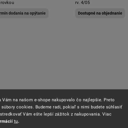
rovkou
rv. 4/05
rmín dodania na opýtanie
Dostupné na objednanie
sa Vám na našom e-shope nakupovalo čo najlepšie. Preto
 súbory cookies. Budeme radi, pokiaľ s nimi budete súhlasiť
 E90 zadné LED svetlá červeno
BMW E90, E91 predné svetl
tredkovať Vám ešte lepší zážitok z nakupovania. Viac
e
Angel Eyes bielymi krúžka
ormácií
tu
.
stupné na objednanie
Dostupné na objednanie