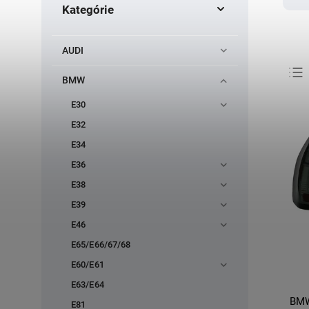
Kategórie
AUDI
BMW
E30
E32
E34
E36
E38
E39
E46
E65/E66/67/68
E60/E61
E63/E64
BMW 
E81