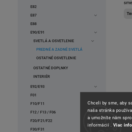
sme
E82
Te
E87
E88
E90/E91
SVETLÁ A OSVETLENIE
PREDNÉ A ZADNÉ SVETLÁ
OSTATNÉ OSVETLENIE
OSTATNÉ DOPLNKY
INTERIÉR
E92/E93
F01
Chceli by sme, aby 
F10/F11
naša stránka používa
F12 / F13 / F06
BMW
a umožníte nám spros
biel
F20/F21/F22
informácií .
Viac inf
F30/F31
Do