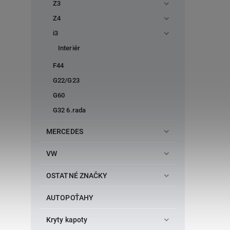
Z3
Z4
i3
Interiér
F44
G22/G23
G60
G32 6.rada
MERCEDES
VW
OSTATNÉ ZNAČKY
AUTOPOŤAHY
Kryty kapoty