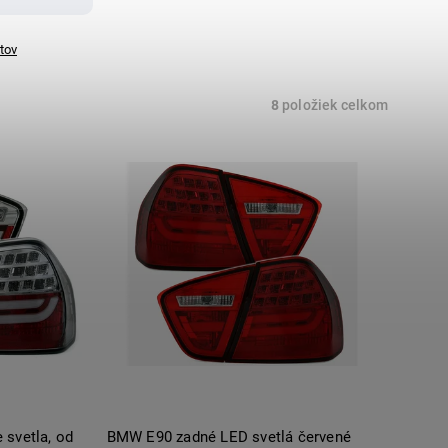
tov
8
položiek celkom
svetla, od
BMW E90 zadné LED svetlá červené