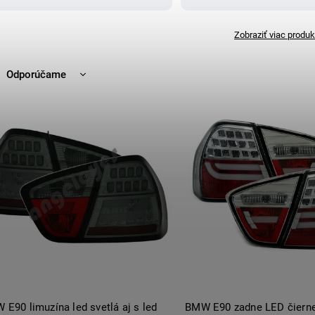
Zobraziť viac produk
Odporúčame
Najlacnejšie
Najdrahšie
Najpredávanejšie
Abecedne
E90 limuzína led svetlá aj s led
BMW E90 zadne LED čierne 