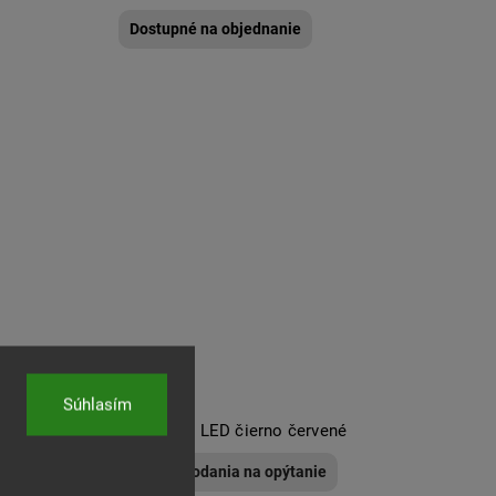
Dostupné na objednanie
Súhlasím
á s led
E90 zadné LED čierno červené
mi
Termín dodania na opýtanie