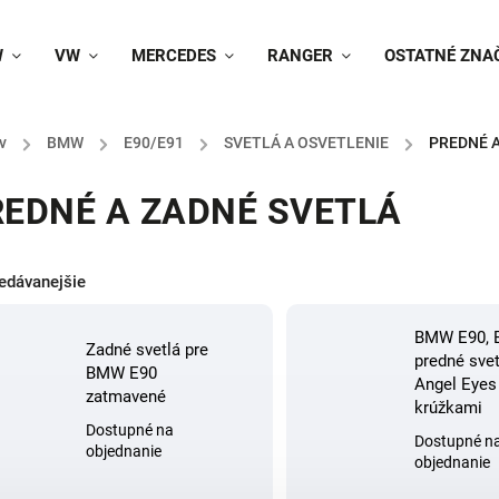
W
VW
MERCEDES
RANGER
OSTATNÉ ZNA
v
/
BMW
/
E90/E91
/
SVETLÁ A OSVETLENIE
/
PREDNÉ 
EDNÉ A ZADNÉ SVETLÁ
edávanejšie
BMW E90, 
Zadné svetlá pre
predné svet
BMW E90
Angel Eyes
zatmavené
krúžkami
Dostupné na
Dostupné n
objednanie
objednanie