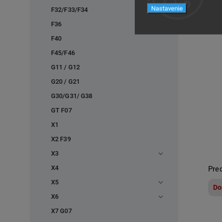
Nastavenie
F32/F33/F34
F36
F40
F45/F46
G11 / G12
G20 / G21
G30/G31/ G38
GT F07
X1
X2 F39
X3
X4
Pre
X5
Do
X6
X7 G07