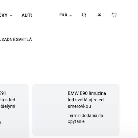
ČKY
AUTOPOŤAHY
EUR
Univerzálne doplnky
Hodnoteni
A ZADNÉ SVETLÁ
E91
BMW E90 limuzína
lá s led
led svetlá aj s led
 bielymi
smerovkou
Termín dodania na
opýtanie
a