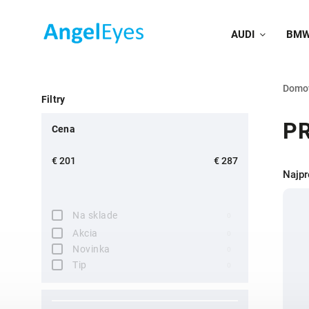
AUDI
BM
Domo
Filtry
PR
Cena
€
201
€
287
Najpr
Na sklade
0
Akcia
0
Novinka
0
Tip
0