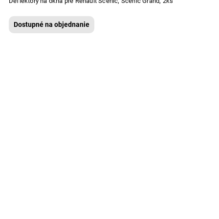
Deflektory na okná pre Renault Scénic, Scénic Grand, 2ks
Dostupné na objednanie