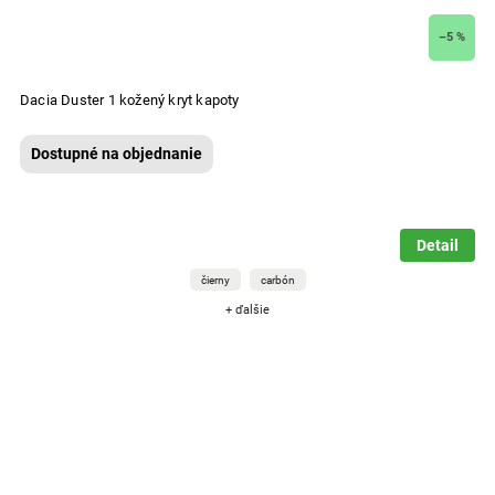
–5 %
Dacia Duster 1 kožený kryt kapoty
Dostupné na objednanie
Detail
čierny
carbón
+ ďalšie