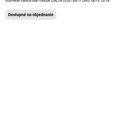
Gumené vaničkové rohože DACIA DUSTER II 2WD od rv. 2018
Dostupné na objednanie