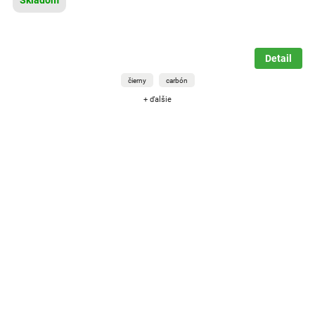
Detail
čierny
carbón
+ ďalšie