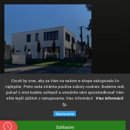
Chceli by sme, aby sa Vám na našom e-shope nakupovalo čo
najlepšie. Preto naša stránka používa súbory cookies. Budeme radi,
pokiaľ s nimi budete súhlasiť a umožníte nám sprostredkovať Vám
ešte lepší zážitok z nakupovania. Viac informácií .
Viac informácií
tu
.
Copyright 2026
Angeleyes
. Všetky práva vyhradené.
Nastavenie
Súhlasím
Vytvoril Shoptet