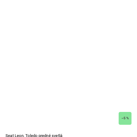
–5 %
Seat Leon, Toledo predné svetlá